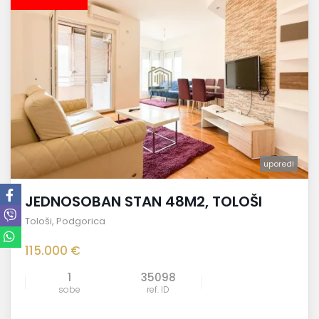
uporedi
JEDNOSOBAN STAN 48M2, TOLOŠI
Tološi
,
Podgorica
115.000 €
1
35098
sobe
ref. ID