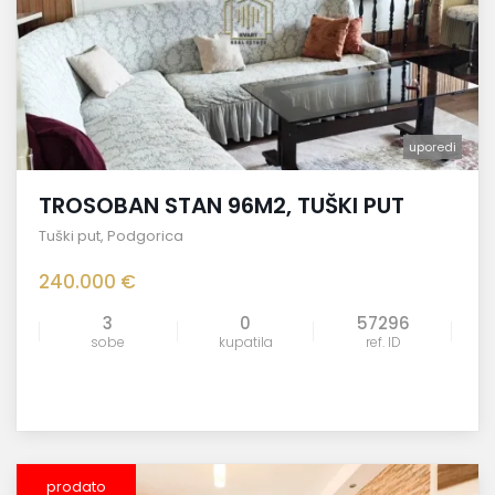
uporedi
TROSOBAN STAN 96M2, TUŠKI PUT
Tuški put
,
Podgorica
240.000 €
3
0
57296
sobe
kupatila
ref. ID
prodato