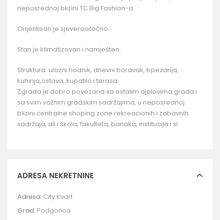
neposrednoj blizini TC Big Fashion-a.
Orijentisan je sjeveroistočno.
Stan je klimatizovan i namješten.
Struktura: ulazni hodnik, dnevni boravak, trpezarija,
kuhinja,ostava, kupatilo i terasa.
Zgrada je dobro povezana sa ostalim djelovima grada i
sa svim važnim gradskim sadržajima, u neposrednoj
blizini centralne shoping zone rekreacionih i zabavnih
sadržaja, ali i škola, fakulteta, banaka, institucija i sl.
ADRESA NEKRETNINE
Adresa:
City Kvart
Grad:
Podgorica