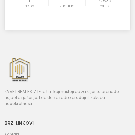
1
1
77532
sobe
kupatila
ref. ID
KVART REAL ESTATE je tim koji nastoji da za klijenta pronađe
najbolje rješenje, bilo da se radi o prodaji ili zakupu
nepokretnosti.
BRZI LINKOVI
Kontakt