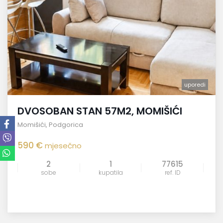
uporedi
DVOSOBAN STAN 57M2, MOMIŠIĆI
Momišići
,
Podgorica
590 €
mjesečno
2
1
77615
sobe
kupatila
ref. ID