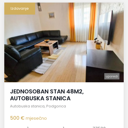
Izdavanje
uporedi
JEDNOSOBAN STAN 48M2,
AUTOBUSKA STANICA
Autobuska stanica
,
Podgorica
500 €
mjesečno