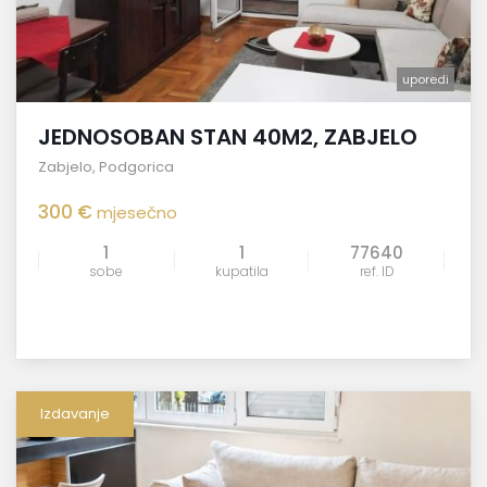
uporedi
JEDNOSOBAN STAN 40M2, ZABJELO
Zabjelo
,
Podgorica
300 €
mjesečno
1
1
77640
sobe
kupatila
ref. ID
Izdavanje