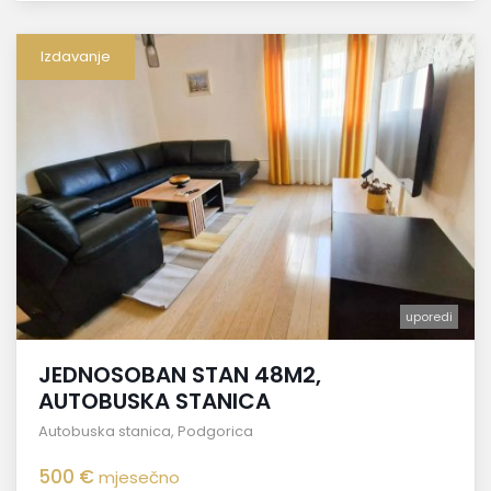
Izdavanje
uporedi
JEDNOSOBAN STAN 48M2,
AUTOBUSKA STANICA
Autobuska stanica
,
Podgorica
500 €
mjesečno