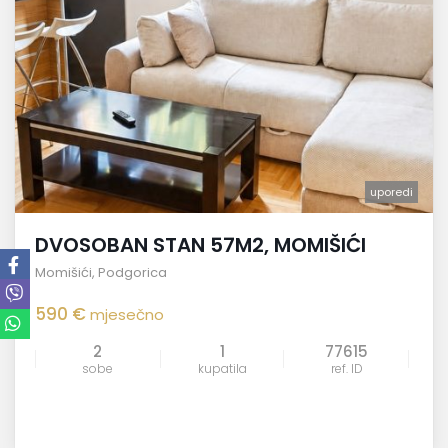
uporedi
DVOSOBAN STAN 57M2, MOMIŠIĆI
Momišići
,
Podgorica
590 €
mjesečno
2
1
77615
sobe
kupatila
ref. ID