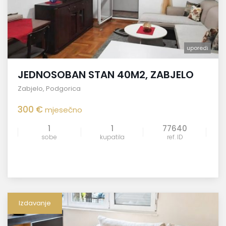
uporedi
JEDNOSOBAN STAN 40M2, ZABJELO
Zabjelo
,
Podgorica
300 €
mjesečno
1
1
77640
sobe
kupatila
ref. ID
Izdavanje