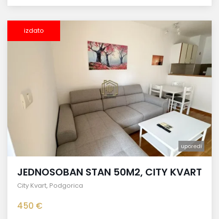
izdato
uporedi
JEDNOSOBAN STAN 50M2, CITY KVART
City Kvart
,
Podgorica
450 €