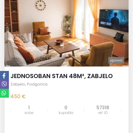
uporedi
JEDNOSOBAN STAN 48M², ZABJELO
Zabjelo
,
Podgorica
450 €
1
0
57318
sobe
kupatila
ref. ID