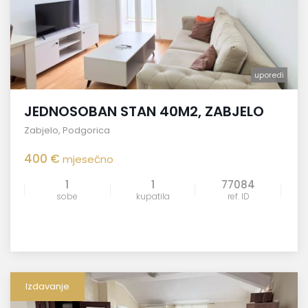
uporedi
JEDNOSOBAN STAN 40M2, ZABJELO
Zabjelo
,
Podgorica
400 €
mjesečno
1
1
77084
sobe
kupatila
ref. ID
Izdavanje