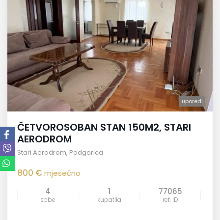
uporedi
ČETVOROSOBAN STAN 150M2, STARI
AERODROM
Stari Aerodrom
,
Podgorica
800 €
mjesečno
4
1
77065
sobe
kupatila
ref. ID