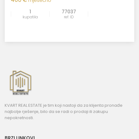
400 €
mjesečno
1
77037
kupatila
ref. ID
KVART REAL ESTATE je tim koji nastoji da za klijenta pronađe
najbolje rješenje, bilo da se radi o prodaji ili zakupu
nepokretnosti.
BRZI LINKOVI