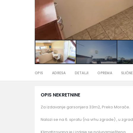
OPIS
ADRESA
DETALJI
OPREMA
SLIČNE
OPIS NEKRETNINE
Za izdavanje garsonjera 33m2, Preko Morače.
Nalazi se na 6. spratu (na vrhu zgrade) , u zgradi
Klimatizovana je i izdaje se polunamještena.