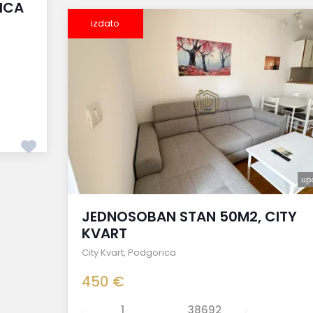
ICA
izdato
up
JEDNOSOBAN STAN 50M2, CITY
KVART
City Kvart
,
Podgorica
450 €
1
38692