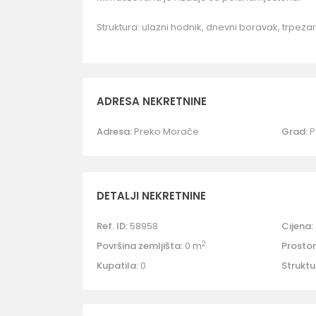
Struktura: ulazni hodnik, dnevni boravak, trpezarij
ADRESA NEKRETNINE
Adresa:
Preko Morače
Grad:
P
DETALJI NEKRETNINE
Ref. ID:
58958
Cijena:
2
Površina zemljišta:
0 m
Prostori
Kupatila:
0
Struktu