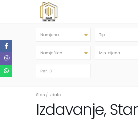
Namjena
Tip
Namješten
Stan
/
izdato
Izdavanje, Sta