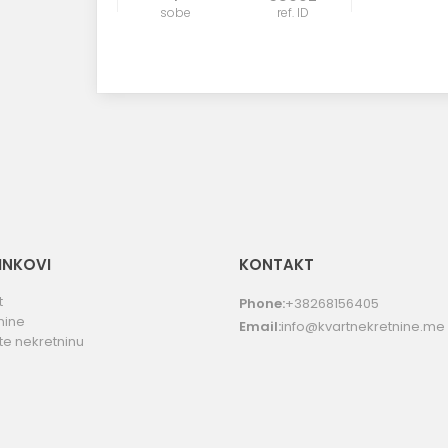
sobe
ref. ID
LINKOVI
KONTAKT
t
Phone:
+38268156405
nine
Email:
info@kvartnekretnine.me
te nekretninu