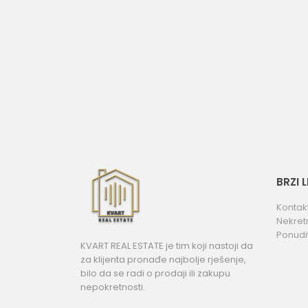
BRZI 
Kontak
Nekret
Ponudi
KVART REAL ESTATE je tim koji nastoji da
za klijenta pronađe najbolje rješenje,
bilo da se radi o prodaji ili zakupu
nepokretnosti.