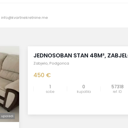
:
info@kvartnekretnine.me
izdato
JEDNOSOBAN STAN 48M², ZABJE
Zabjelo
,
Podgorica
450 €
1
0
57318
sobe
kupatila
ref. ID
uporedi
uporedi