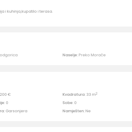
a i kuhinja,kupatilo i terasa.
odgorica
Naselje:
Preko Morače
2
200 €
Kvadratura:
33 m
je:
0
Sobe:
0
ra:
Garsonjera
Namješten:
Ne