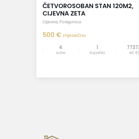
ČETVOROSOBAN STAN 120M2,
CIJEVNA ZETA
Cijevna
,
Podgorica
500 €
mjesečno
4
1
7737
sobe
kupatila
ref. ID