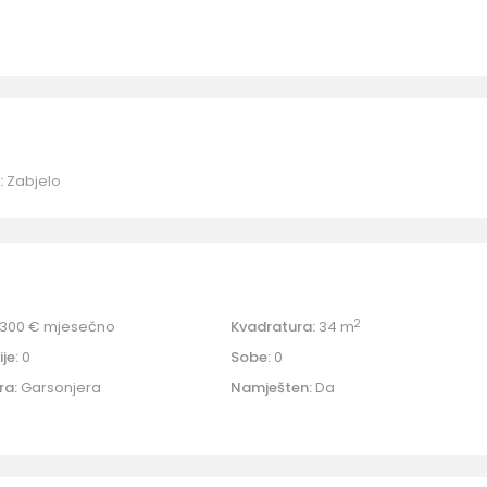
:
Zabjelo
2
300 €
mjesečno
Kvadratura:
34 m
je:
0
Sobe:
0
ra:
Garsonjera
Namješten:
Da