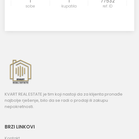
1
1
77532
sobe
kupatila
ref. ID
KVART REAL ESTATE je tim koji nastoji da za klijenta pronađe
najbolje rješenje, bilo da se radi o prodaji ili zakupu
nepokretnosti.
BRZI LINKOVI
Kontakt