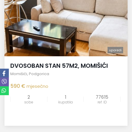
uporedi
DVOSOBAN STAN 57M2, MOMIŠIĆI
Momišići
,
Podgorica
590 €
mjesečno
2
1
77615
sobe
kupatila
ref. ID