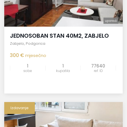
uporedi
JEDNOSOBAN STAN 40M2, ZABJELO
Zabjelo
,
Podgorica
300 €
mjesečno
1
1
77640
sobe
kupatila
ref. ID
Izdavanje