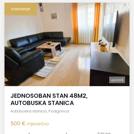
Izdavanje
uporedi
JEDNOSOBAN STAN 48M2,
AUTOBUSKA STANICA
Autobuska stanica
,
Podgorica
500 €
mjesečno