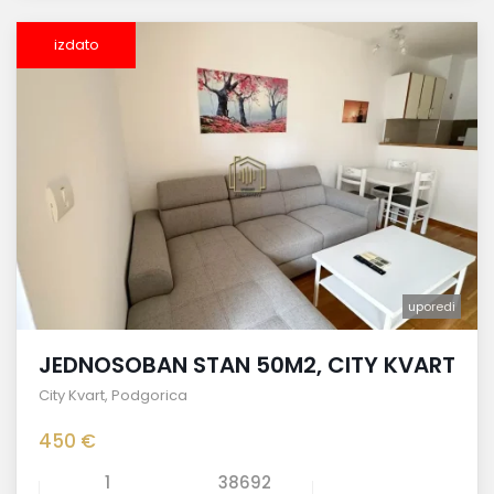
izdato
uporedi
JEDNOSOBAN STAN 50M2, CITY KVART
City Kvart
,
Podgorica
450 €
1
38692