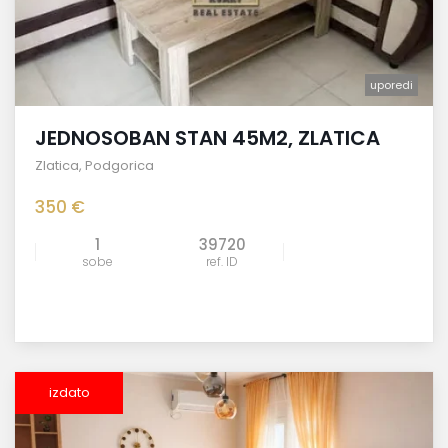
uporedi
JEDNOSOBAN STAN 45M2, ZLATICA
Zlatica
,
Podgorica
350 €
1
39720
sobe
ref. ID
izdato