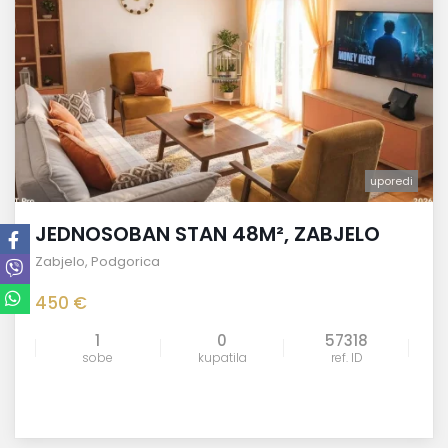
uporedi
JEDNOSOBAN STAN 48M², ZABJELO
Zabjelo
,
Podgorica
450 €
1
0
57318
sobe
kupatila
ref. ID