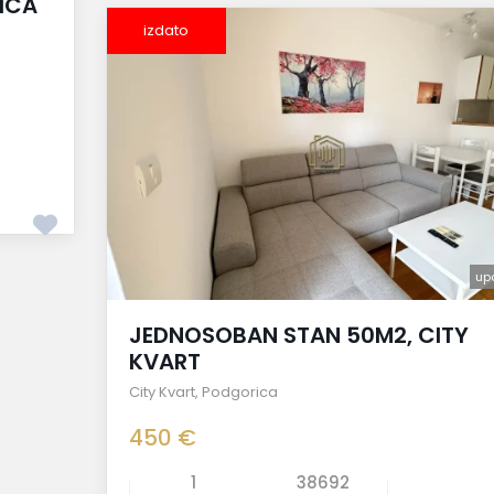
ICA
izdato
up
JEDNOSOBAN STAN 50M2, CITY
KVART
City Kvart
,
Podgorica
450 €
1
38692