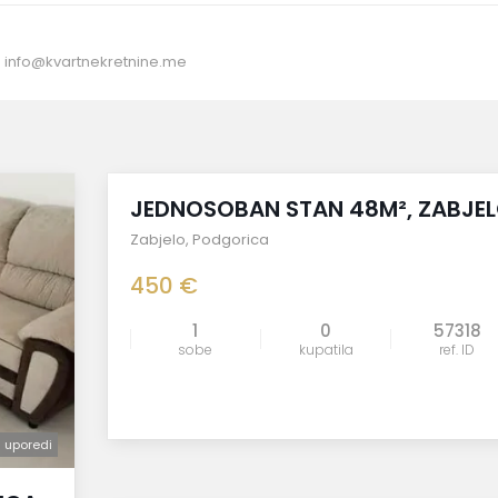
:
info@kvartnekretnine.me
izdato
JEDNOSOBAN STAN 48M², ZABJE
Zabjelo
,
Podgorica
450 €
1
0
57318
sobe
kupatila
ref. ID
uporedi
uporedi