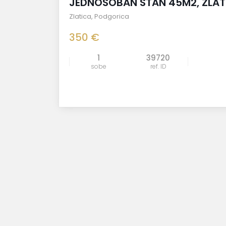
JEDNOSOBAN STAN 45M2, ZLAT
Zlatica
,
Podgorica
350 €
1
39720
sobe
ref. ID