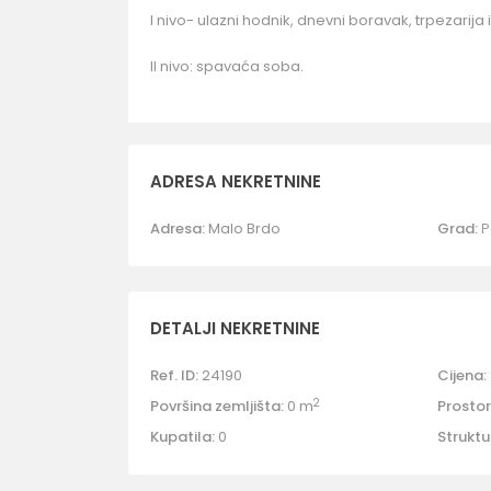
I nivo- ulazni hodnik, dnevni boravak, trpezarija i
II nivo: spavaća soba.
ADRESA NEKRETNINE
Adresa:
Malo Brdo
Grad:
P
DETALJI NEKRETNINE
Ref. ID:
24190
Cijena:
2
Površina zemljišta:
0 m
Prostori
Kupatila:
0
Struktu