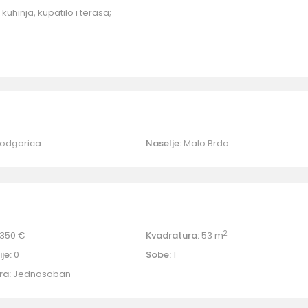
 kuhinja, kupatilo i terasa;
odgorica
Naselje:
Malo Brdo
2
350 €
Kvadratura:
53 m
je:
0
Sobe:
1
ra:
Jednosoban