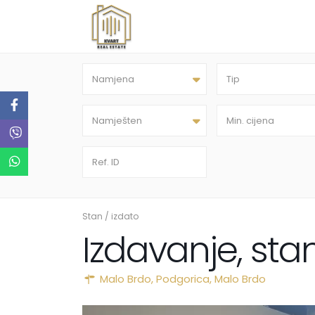
Namjena
Tip
Namješten
Stan
/
izdato
Izdavanje, sta
Malo Brdo,
Podgorica
,
Malo Brdo