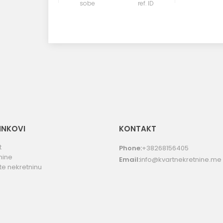
sobe
ref. ID
LINKOVI
KONTAKT
t
Phone:
+38268156405
nine
Email:
info@kvartnekretnine.me
te nekretninu