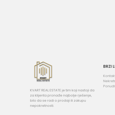
BRZI 
Kontak
Nekret
Ponudi
KVART REAL ESTATE je tim koji nastoji da
za klijenta pronađe najbolje rješenje,
bilo da se radi o prodaji ili zakupu
nepokretnosti.