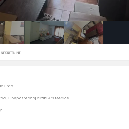
 NEKRETNINE
lo Brdo.
adi, u neposrednoj blizini Ars Medice.
n.