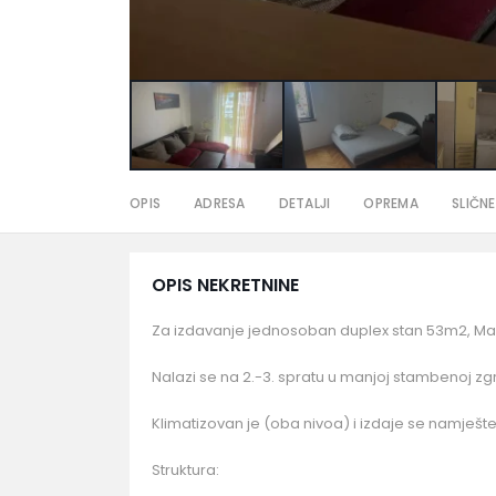
OPIS
ADRESA
DETALJI
OPREMA
SLIČNE
OPIS NEKRETNINE
Za izdavanje jednosoban duplex stan 53m2, Ma
Nalazi se na 2.-3. spratu u manjoj stambenoj zgr
Klimatizovan je (oba nivoa) i izdaje se namješte
Struktura: