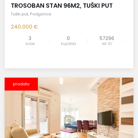
TROSOBAN STAN 96M2, TUŠKI PUT
Tuški put
,
Podgorica
240.000 €
3
0
57296
sobe
kupatila
ref. ID
prodato