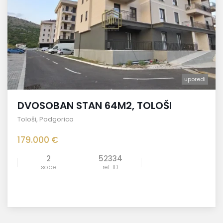
uporedi
DVOSOBAN STAN 64M2, TOLOŠI
Tološi
,
Podgorica
179.000 €
2
52334
sobe
ref. ID