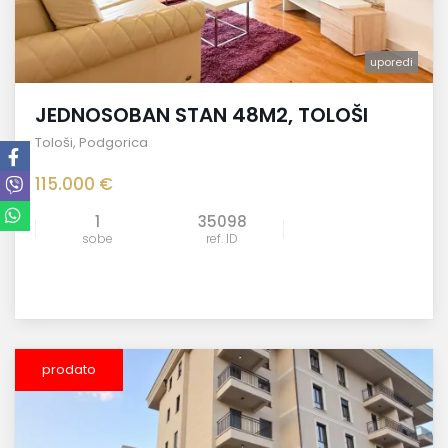
uporedi
JEDNOSOBAN STAN 48M2, TOLOŠI
Tološi
,
Podgorica
115.000 €
1
35098
sobe
ref. ID
prodato