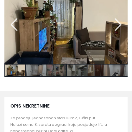
OPIS NEKRETNINE
Za prodaju jednosoban stan 33m2, Tuški put.
Nalazi se na 3. spratu u zgradi koja posjeduje lift, u
neposrednoj blizini Oggi caffe-a.