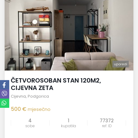
uporedi
ČETVOROSOBAN STAN 120M2,
CIJEVNA ZETA
Cijevna
,
Podgorica
500 €
mjesečno
4
1
77372
sobe
kupatila
ref. ID