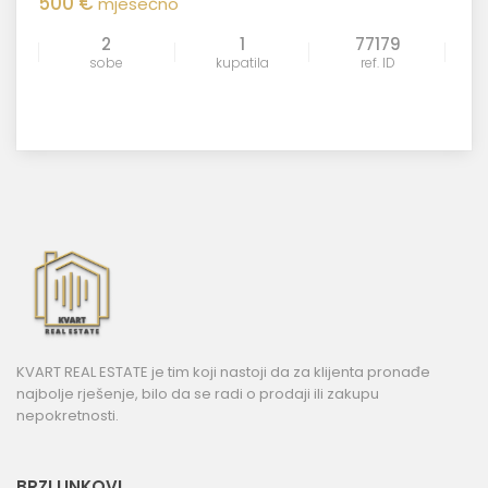
500 €
mjesečno
2
1
77179
sobe
kupatila
ref. ID
KVART REAL ESTATE je tim koji nastoji da za klijenta pronađe
najbolje rješenje, bilo da se radi o prodaji ili zakupu
nepokretnosti.
BRZI LINKOVI