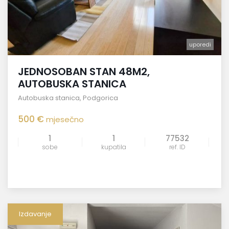
uporedi
JEDNOSOBAN STAN 48M2,
AUTOBUSKA STANICA
Autobuska stanica
,
Podgorica
500 €
mjesečno
1
1
77532
sobe
kupatila
ref. ID
Izdavanje