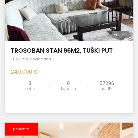
uporedi
TROSOBAN STAN 96M2, TUŠKI PUT
Tuški put
,
Podgorica
240.000 €
3
0
57296
sobe
kupatila
ref. ID
prodato