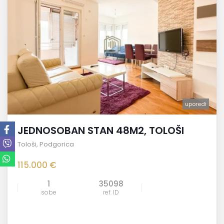
uporedi
JEDNOSOBAN STAN 48M2, TOLOŠI
Tološi
,
Podgorica
115.000 €
1
35098
sobe
ref. ID