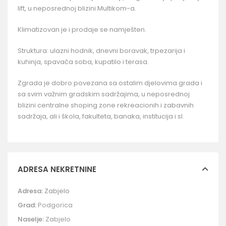
lift, u neposrednoj blizini Multikom-a.
Klimatizovan je i prodaje se namješten.
Struktura: ulazni hodnik, dnevni boravak, trpezarija i
kuhinja, spavaća soba, kupatilo i terasa.
Zgrada je dobro povezana sa ostalim djelovima grada i
sa svim važnim gradskim sadržajima, u neposrednoj
blizini centralne shoping zone rekreacionih i zabavnih
sadržaja, ali i škola, fakulteta, banaka, institucija i sl.
ADRESA NEKRETNINE
Adresa:
Zabjelo
Grad:
Podgorica
Naselje:
Zabjelo