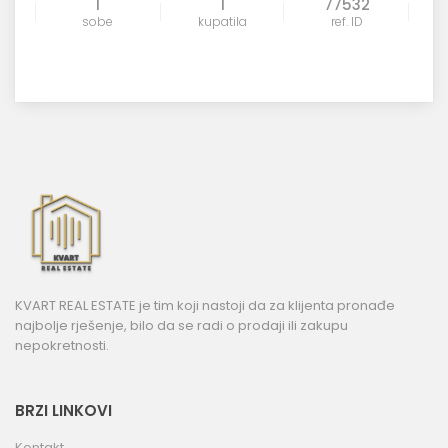
1
1
77532
sobe
kupatila
ref. ID
KVART REAL ESTATE je tim koji nastoji da za klijenta pronađe
najbolje rješenje, bilo da se radi o prodaji ili zakupu
nepokretnosti.
BRZI LINKOVI
Kontakt