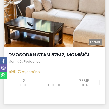
uporedi
DVOSOBAN STAN 57M2, MOMIŠIĆI
Momišići
,
Podgorica
590 €
mjesečno
2
1
77615
sobe
kupatila
ref. ID