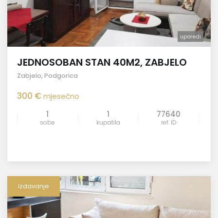
uporedi
JEDNOSOBAN STAN 40M2, ZABJELO
Zabjelo
,
Podgorica
300 €
mjesečno
1
1
77640
sobe
kupatila
ref. ID
Izdavanje