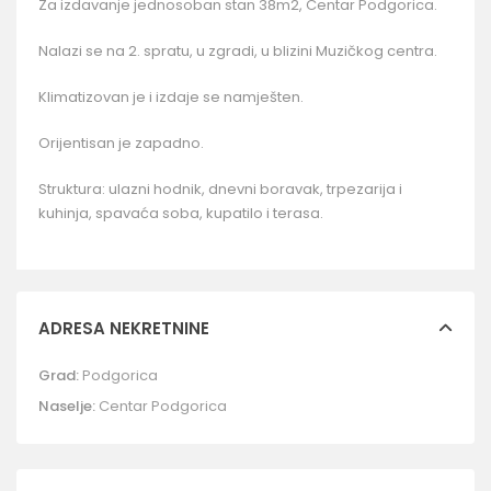
Za izdavanje jednosoban stan 38m2, Centar Podgorica.
Nalazi se na 2. spratu, u zgradi, u blizini Muzičkog centra.
Klimatizovan je i izdaje se namješten.
Orijentisan je zapadno.
Struktura: ulazni hodnik, dnevni boravak, trpezarija i
kuhinja, spavaća soba, kupatilo i terasa.
ADRESA NEKRETNINE
Grad:
Podgorica
Naselje:
Centar Podgorica