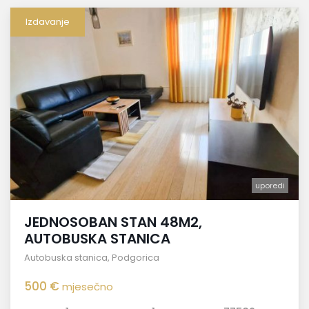
Izdavanje
uporedi
JEDNOSOBAN STAN 48M2,
AUTOBUSKA STANICA
Autobuska stanica
,
Podgorica
500 €
mjesečno