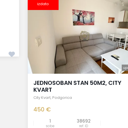
izdato
up
JEDNOSOBAN STAN 50M2, CITY
KVART
City Kvart
,
Podgorica
450 €
1
38692
sobe
ref. ID