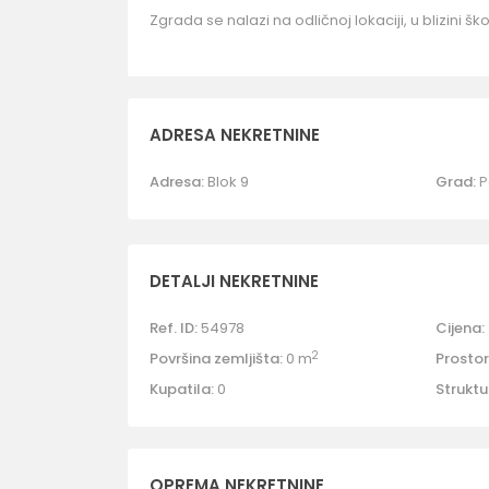
Zgrada se nalazi na odličnoj lokaciji, u blizini škol
ADRESA NEKRETNINE
Adresa:
Blok 9
Grad:
P
DETALJI NEKRETNINE
Ref. ID:
54978
Cijena:
2
Površina zemljišta:
0 m
Prostori
Kupatila:
0
Struktu
OPREMA NEKRETNINE