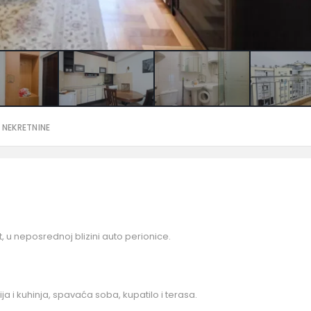
 NEKRETNINE
ft, u neposrednoj blizini auto perionice.
ja i kuhinja, spavaća soba, kupatilo i terasa.