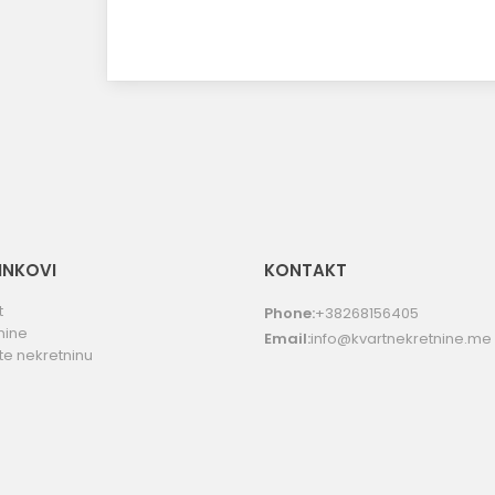
LINKOVI
KONTAKT
t
Phone:
+38268156405
nine
Email:
info@kvartnekretnine.me
te nekretninu