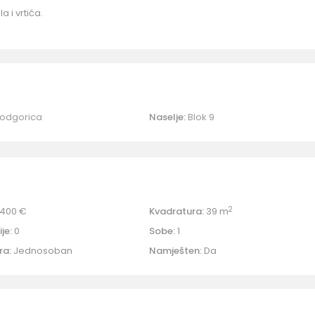
a i vrtića.
odgorica
Naselje:
Blok 9
2
400 €
Kvadratura:
39 m
je:
0
Sobe:
1
ra:
Jednosoban
Namješten:
Da