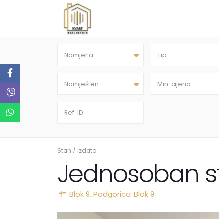
Namjena
Tip
Namješten
Stan
/
izdato
Jednosoban st
Blok 9,
Podgorica
,
Blok 9