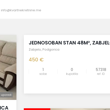
:
info@kvartnekretnine.me
izdato
JEDNOSOBAN STAN 48M², ZABJE
Zabjelo
,
Podgorica
450 €
1
0
57318
sobe
kupatila
ref. ID
uporedi
uporedi
ICA