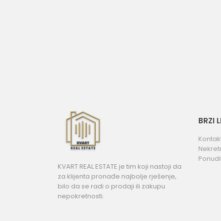
BRZI 
Kontak
Nekret
Ponudi
KVART REAL ESTATE je tim koji nastoji da
za klijenta pronađe najbolje rješenje,
bilo da se radi o prodaji ili zakupu
nepokretnosti.