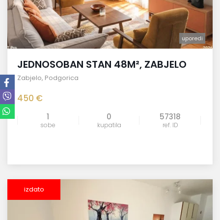
uporedi
JEDNOSOBAN STAN 48M², ZABJELO
Zabjelo
,
Podgorica
450 €
1
0
57318
sobe
kupatila
ref. ID
izdato