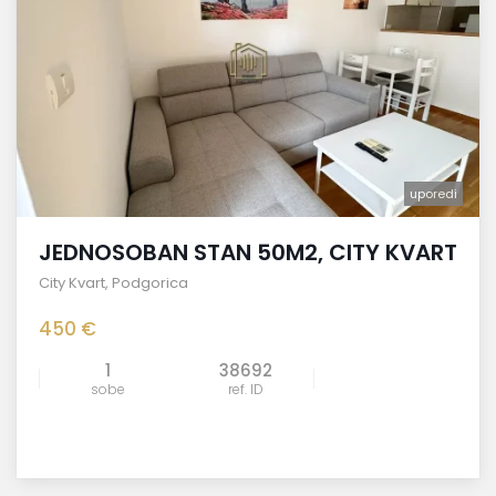
uporedi
JEDNOSOBAN STAN 50M2, CITY KVART
City Kvart
,
Podgorica
450 €
1
38692
sobe
ref. ID