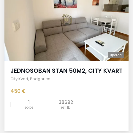
uporedi
JEDNOSOBAN STAN 50M2, CITY KVART
City Kvart
,
Podgorica
450 €
1
38692
sobe
ref. ID