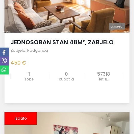
uporedi
JEDNOSOBAN STAN 48M², ZABJELO
Zabjelo
,
Podgorica
450 €
1
0
57318
sobe
kupatila
ref. ID
izdato