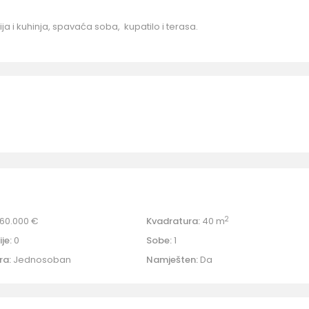
ija i kuhinja, spavaća soba, kupatilo i terasa.
2
60.000 €
Kvadratura:
40 m
je:
0
Sobe:
1
ra:
Jednosoban
Namješten:
Da