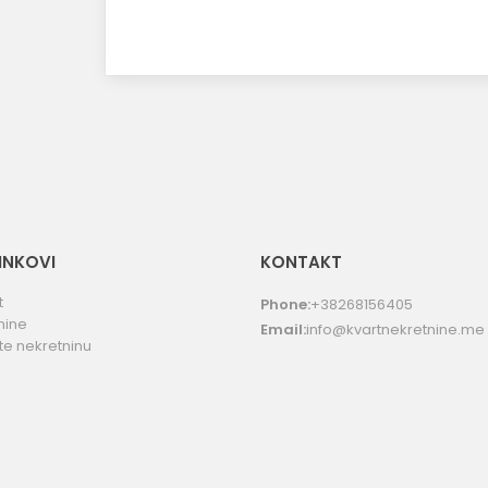
LINKOVI
KONTAKT
t
Phone:
+38268156405
nine
Email:
info@kvartnekretnine.me
te nekretninu