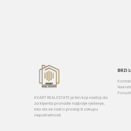
BRZI 
Kontak
Nekret
Ponudi
KVART REAL ESTATE je tim koji nastoji da
za klijenta pronađe najbolje rješenje,
bilo da se radi o prodaji ili zakupu
nepokretnosti.