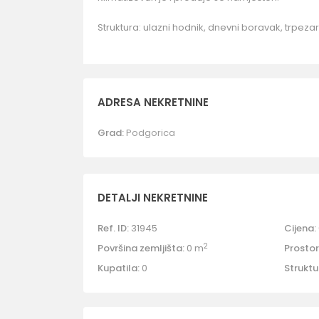
Struktura: ulazni hodnik, dnevni boravak, trpezar
ADRESA NEKRETNINE
Grad:
Podgorica
DETALJI NEKRETNINE
Ref. ID:
31945
Cijena:
2
Površina zemljišta:
0 m
Prostori
Kupatila:
0
Struktu