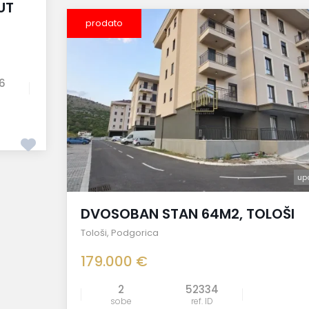
UT
prodato
6
up
DVOSOBAN STAN 64M2, TOLOŠI
Tološi
,
Podgorica
179.000 €
2
52334
sobe
ref. ID