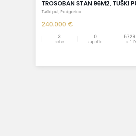
TROSOBAN STAN 96M2, TUŠKI P
Tuški put
,
Podgorica
240.000 €
3
0
5729
sobe
kupatila
ref. ID