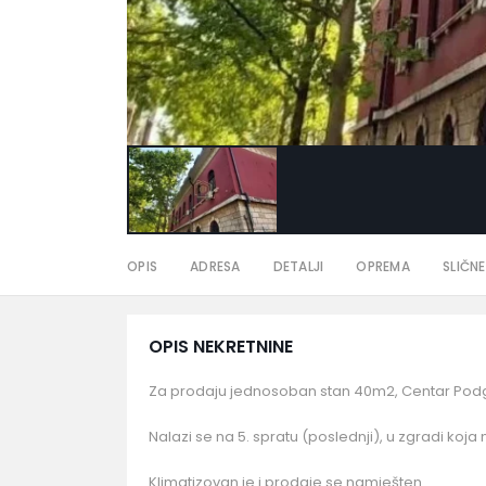
OPIS
ADRESA
DETALJI
OPREMA
SLIČNE
OPIS NEKRETNINE
Za prodaju jednosoban stan 40m2, Centar Pod
Nalazi se na 5. spratu (poslednji), u zgradi koja n
Klimatizovan je i prodaje se namješten.