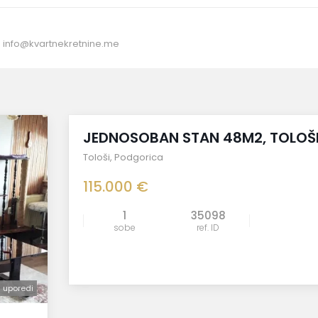
:
info@kvartnekretnine.me
prodato
JEDNOSOBAN STAN 48M2, TOLOŠ
Tološi
,
Podgorica
115.000 €
1
35098
sobe
ref. ID
uporedi
uporedi