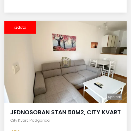
izdato
uporedi
JEDNOSOBAN STAN 50M2, CITY KVART
City Kvart
,
Podgorica