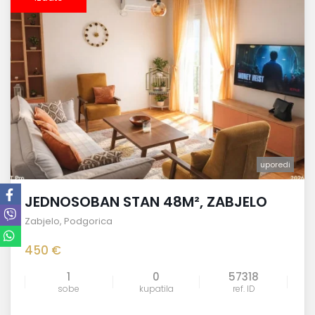
uporedi
JEDNOSOBAN STAN 48M², ZABJELO
Zabjelo
,
Podgorica
450 €
1
0
57318
sobe
kupatila
ref. ID