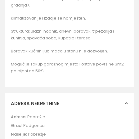
gradnja).
Klimatizovan je i izdaje se namješten.
Struktura: ulazni hodnik, dnevni boravak, trpezarija i
kuhinja, spavaća soba, kupatilo i terasa.
Boravak kućnih ljubimaca u stanu nije dozvoljen.
Moguć je zakup garažnog mjesta i ostave površine 3m2
po cijeni od 50€.
ADRESA NEKRETNINE
Adresa:
Pobrežje
Grad:
Podgorica
Naselje:
Pobrežje