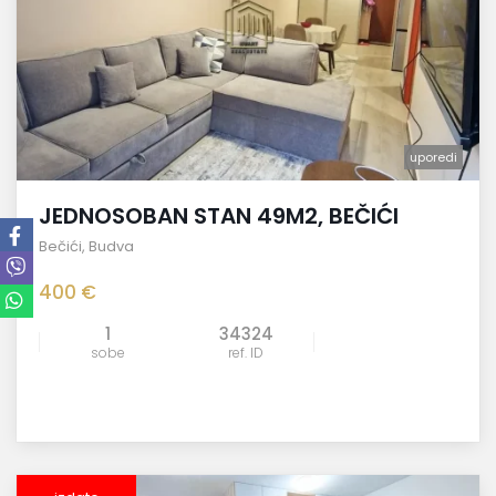
uporedi
JEDNOSOBAN STAN 49M2, BEČIĆI
Bečići
,
Budva
400 €
1
34324
sobe
ref. ID