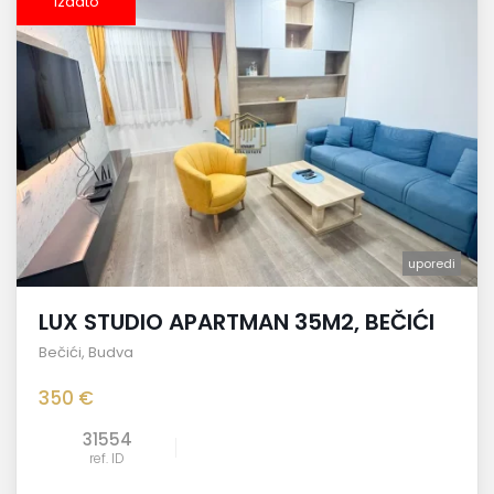
izdato
uporedi
LUX STUDIO APARTMAN 35M2, BEČIĆI
Bečići
,
Budva
350 €
31554
ref. ID