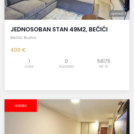
uporedi
JEDNOSOBAN STAN 49M2, BEČIĆI
Bečići
,
Budva
400 €
1
0
58175
sobe
kupatila
ref. ID
izdato