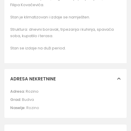
Filipa Kovačevića.
Stan je klimatizovan i izdaje se namješten.
Struktura: dnevni boravak, trpezarija i kuhinja, spavaća
soba, kupatilo i terasa.
Stan se izdaje na duži period.
ADRESA NEKRETNINE
Adresa:
Rozino
Grad:
Budva
Naselje:
Rozino