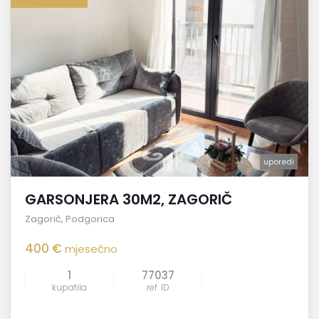
uporedi
GARSONJERA 30M2, ZAGORIČ
Zagorič
,
Podgorica
400 €
mjesečno
1
77037
kupatila
ref. ID