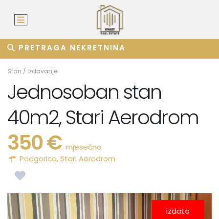
PRETRAGA NEKRETNINA
Stan
/
Izdavanje
Jednosoban stan
40m2, Stari Aerodrom
350 €
mjesečno
Podgorica
,
Stari Aerodrom
izdato