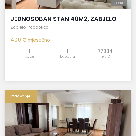
uporedi
JEDNOSOBAN STAN 40M2, ZABJELO
Zabjelo
,
Podgorica
400 €
mjesečno
1
1
77084
sobe
kupatila
ref. ID
Izdavanje