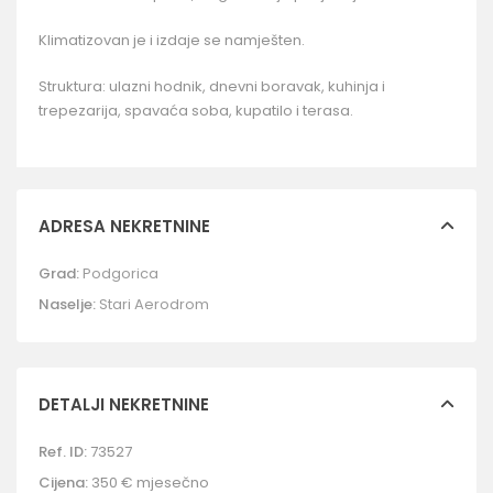
Klimatizovan je i izdaje se namješten.
Struktura: ulazni hodnik, dnevni boravak, kuhinja i
trepezarija, spavaća soba, kupatilo i terasa.
ADRESA NEKRETNINE
Grad:
Podgorica
Naselje:
Stari Aerodrom
DETALJI NEKRETNINE
Ref. ID:
73527
Cijena:
350 €
mjesečno