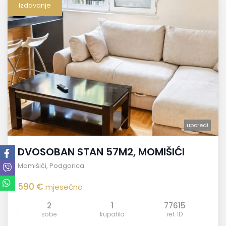
Izdavanje
uporedi
DVOSOBAN STAN 57M2, MOMIŠIĆI
Momišići
,
Podgorica
590 €
mjesečno
2
1
77615
sobe
kupatila
ref. ID