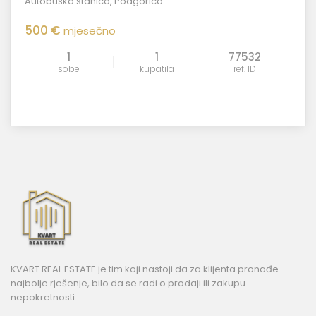
Autobuska stanica
,
Podgorica
500 €
mjesečno
1
1
77532
sobe
kupatila
ref. ID
KVART REAL ESTATE je tim koji nastoji da za klijenta pronađe
najbolje rješenje, bilo da se radi o prodaji ili zakupu
nepokretnosti.