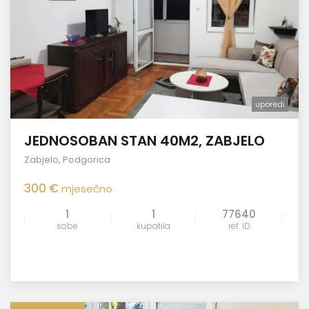
uporedi
JEDNOSOBAN STAN 40M2, ZABJELO
Zabjelo
,
Podgorica
300 €
mjesečno
1
1
77640
sobe
kupatila
ref. ID