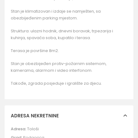
Stan je klimatizovan i izdaje se namješten, sa
obezbijeđenim parking mjestom.
Struktura: ulazni hodnik, dnevni boravak, trpezarija i
kuhinja, spavaća soba, kupatilo i terasa.
Terasa je površine 8m2.
Stan je obezbijeđen protiv-požarnim sistemom,
kamerama, alarmom i video interfonom.
Takođe, zgrada posjeduje i igralište za djecu.
ADRESA NEKRETNINE
Adresa:
Tološi
Grad:
Podgorica