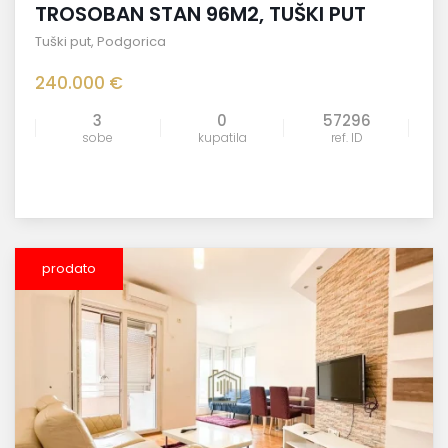
TROSOBAN STAN 96M2, TUŠKI PUT
Tuški put
,
Podgorica
240.000 €
3
0
57296
sobe
kupatila
ref. ID
prodato