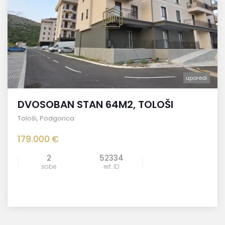
uporedi
DVOSOBAN STAN 64M2, TOLOŠI
Tološi
,
Podgorica
179.000 €
2
52334
sobe
ref. ID