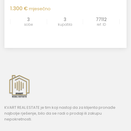
1.300 €
mjesečno
3
3
77112
sobe
kupatila
ref. ID
KVART REAL ESTATE je tim koji nastoji da za klijenta pronađe
najbolje rješenje, bilo da se radi o prodaji ili zakupu
nepokretnosti.