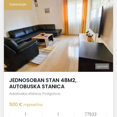
Izdavanje
uporedi
JEDNOSOBAN STAN 48M2,
AUTOBUSKA STANICA
Autobuska stanica
,
Podgorica
500 €
mjesečno
1
1
77532