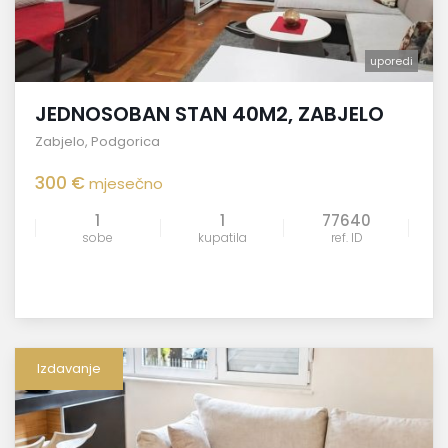
uporedi
JEDNOSOBAN STAN 40M2, ZABJELO
Zabjelo
,
Podgorica
300 €
mjesečno
1
1
77640
sobe
kupatila
ref. ID
Izdavanje