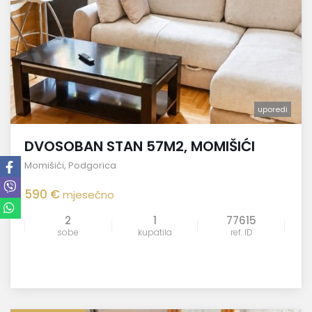
uporedi
DVOSOBAN STAN 57M2, MOMIŠIĆI
Momišići
,
Podgorica
590 €
mjesečno
2
1
77615
sobe
kupatila
ref. ID