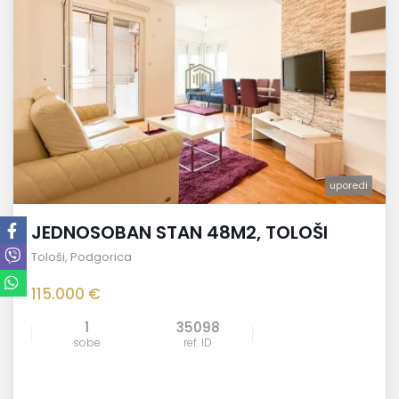
uporedi
JEDNOSOBAN STAN 48M2, TOLOŠI
Tološi
,
Podgorica
115.000 €
1
35098
sobe
ref. ID