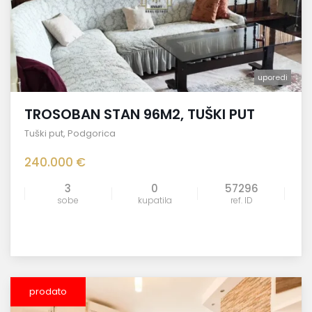
uporedi
TROSOBAN STAN 96M2, TUŠKI PUT
Tuški put
,
Podgorica
240.000 €
3
0
57296
sobe
kupatila
ref. ID
prodato