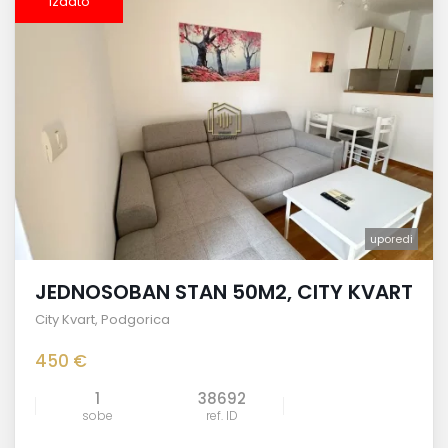
izdato
uporedi
JEDNOSOBAN STAN 50M2, CITY KVART
City Kvart
,
Podgorica
450 €
1
38692
sobe
ref. ID