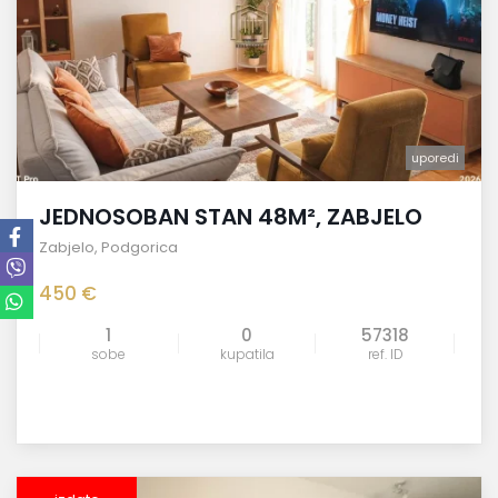
uporedi
JEDNOSOBAN STAN 48M², ZABJELO
Zabjelo
,
Podgorica
450 €
1
0
57318
sobe
kupatila
ref. ID