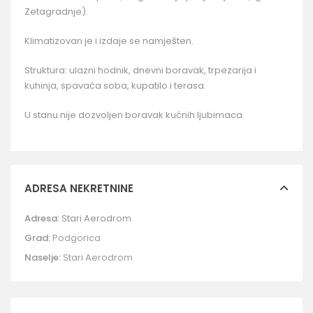
Zetagradnje).
Klimatizovan je i izdaje se namješten.
Struktura: ulazni hodnik, dnevni boravak, trpezarija i
kuhinja, spavaća soba, kupatilo i terasa.
U stanu nije dozvoljen boravak kućnih ljubimaca.
ADRESA NEKRETNINE
Adresa:
Stari Aerodrom
Grad:
Podgorica
Naselje:
Stari Aerodrom