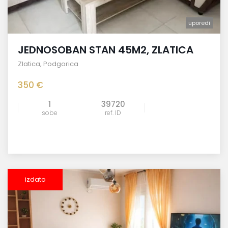
uporedi
JEDNOSOBAN STAN 45M2, ZLATICA
Zlatica
,
Podgorica
350 €
1
39720
sobe
ref. ID
izdato