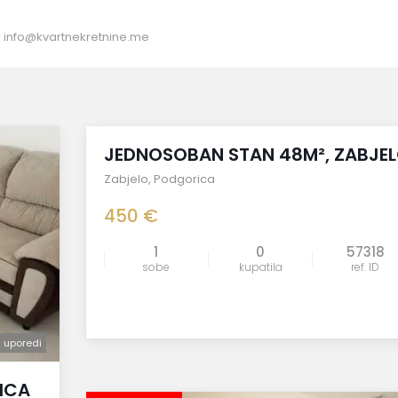
:
info@kvartnekretnine.me
izdato
JEDNOSOBAN STAN 48M², ZABJE
Zabjelo
,
Podgorica
450 €
1
0
57318
sobe
kupatila
ref. ID
uporedi
uporedi
ICA