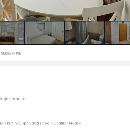
 NEKRETNINE
koja nema lift.
.
ja i kuhinja, spavaća soba, kupatilo i terasa.