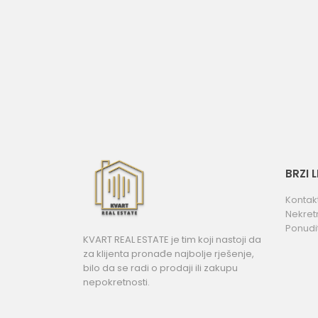
BRZI 
Kontak
Nekret
Ponudi
KVART REAL ESTATE je tim koji nastoji da
za klijenta pronađe najbolje rješenje,
bilo da se radi o prodaji ili zakupu
nepokretnosti.