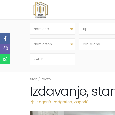
Namjena
Tip
Namješten
Stan
/
izdato
Izdavanje, sta
Zagorič,
Podgorica
,
Zagorič