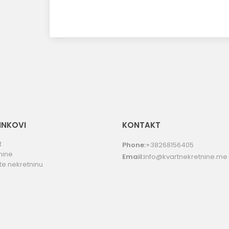
LINKOVI
KONTAKT
t
Phone:
+38268156405
nine
Email:
info@kvartnekretnine.me
te nekretninu