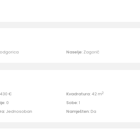
odgorica
Naselje:
Zagorič
2
430 €
Kvadratura:
42 m
je:
0
Sobe:
1
ra:
Jednosoban
Namješten:
Da