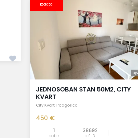
izdato
up
JEDNOSOBAN STAN 50M2, CITY
KVART
City Kvart
,
Podgorica
450 €
1
38692
sobe
ref. ID