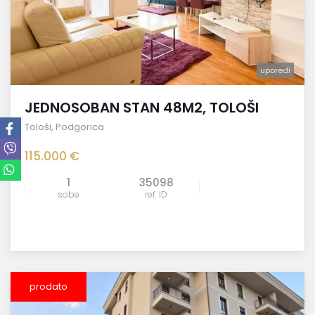
uporedi
JEDNOSOBAN STAN 48M2, TOLOŠI
Tološi
,
Podgorica
115.000 €
1
35098
sobe
ref. ID
prodato