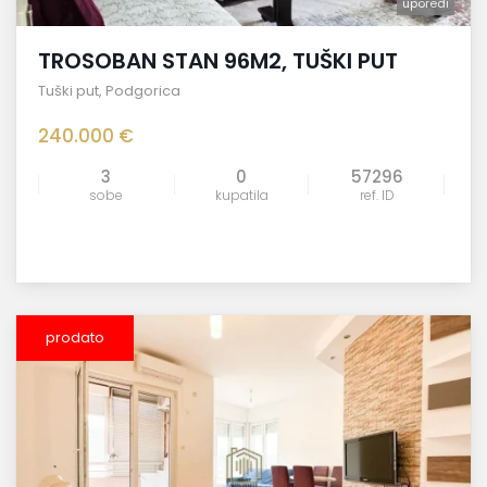
uporedi
TROSOBAN STAN 96M2, TUŠKI PUT
Tuški put
,
Podgorica
240.000 €
3
0
57296
sobe
kupatila
ref. ID
prodato