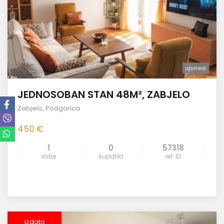
uporedi
JEDNOSOBAN STAN 48M², ZABJELO
Zabjelo
,
Podgorica
450 €
1
0
57318
sobe
kupatila
ref. ID
izdato