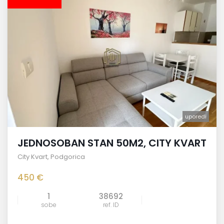
uporedi
JEDNOSOBAN STAN 50M2, CITY KVART
City Kvart
,
Podgorica
450 €
1
38692
sobe
ref. ID