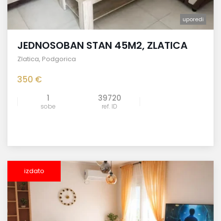
uporedi
JEDNOSOBAN STAN 45M2, ZLATICA
Zlatica
,
Podgorica
350 €
1
39720
sobe
ref. ID
izdato