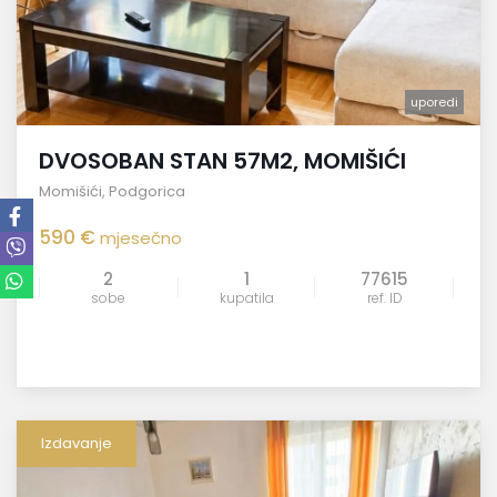
uporedi
DVOSOBAN STAN 57M2, MOMIŠIĆI
Momišići
,
Podgorica
590 €
mjesečno
2
1
77615
sobe
kupatila
ref. ID
Izdavanje