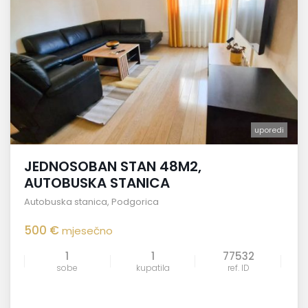
uporedi
JEDNOSOBAN STAN 48M2,
AUTOBUSKA STANICA
Autobuska stanica
,
Podgorica
500 €
mjesečno
1
1
77532
sobe
kupatila
ref. ID