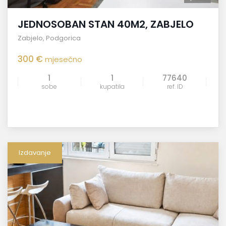
JEDNOSOBAN STAN 40M2, ZABJELO
Zabjelo
,
Podgorica
300 €
mjesečno
1
1
77640
sobe
kupatila
ref. ID
Izdavanje