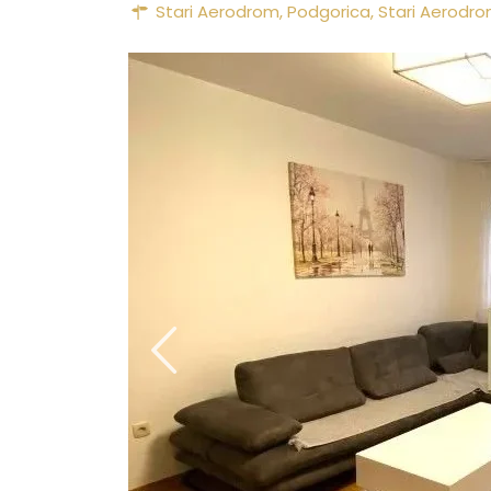
Stari Aerodrom,
Podgorica
,
Stari Aerodr