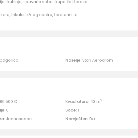
ija i kuhinja, spavaća soba, kupatilo i terasa.
keta, lokala, tržnog centra, teretane itd.
odgorica
Naselje:
Stari Aerodrom
2
89.500 €
Kvadratura:
43 m
je:
0
Sobe:
1
ra:
Jednosoban
Namješten:
Da