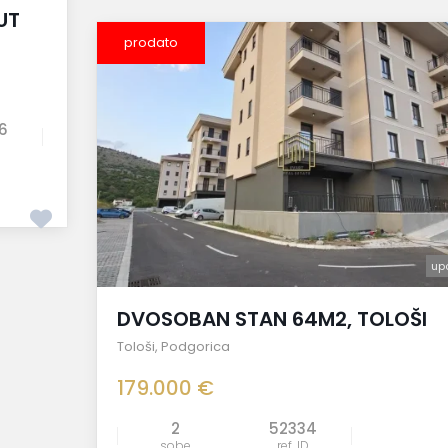
UT
prodato
6
up
DVOSOBAN STAN 64M2, TOLOŠI
Tološi
,
Podgorica
179.000 €
2
52334
sobe
ref. ID