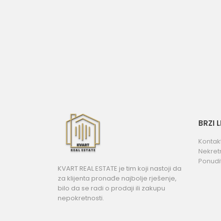
BRZI 
Kontak
Nekret
Ponudi
KVART REAL ESTATE je tim koji nastoji da
za klijenta pronađe najbolje rješenje,
bilo da se radi o prodaji ili zakupu
nepokretnosti.