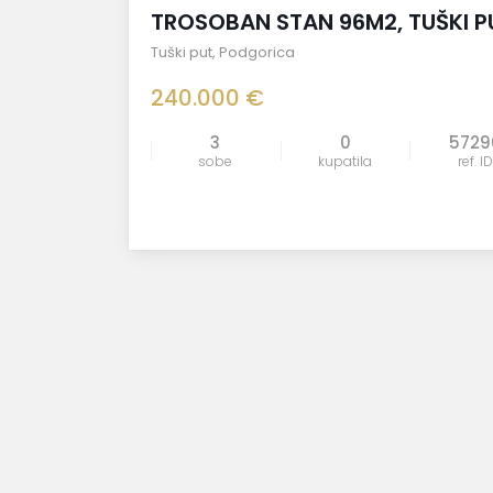
TROSOBAN STAN 96M2, TUŠKI P
Tuški put
,
Podgorica
240.000 €
3
0
5729
sobe
kupatila
ref. ID