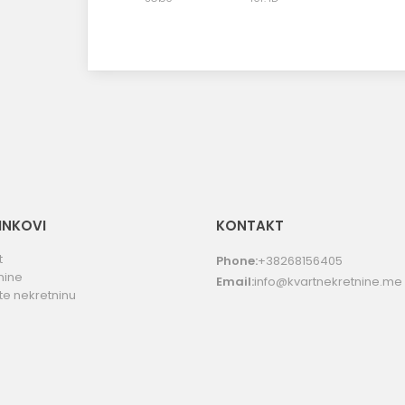
LINKOVI
KONTAKT
t
Phone:
+38268156405
nine
Email:
info@kvartnekretnine.me
te nekretninu