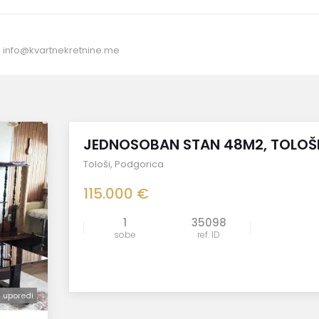
:
info@kvartnekretnine.me
prodato
JEDNOSOBAN STAN 48M2, TOLOŠ
Tološi
,
Podgorica
115.000 €
1
35098
sobe
ref. ID
uporedi
uporedi