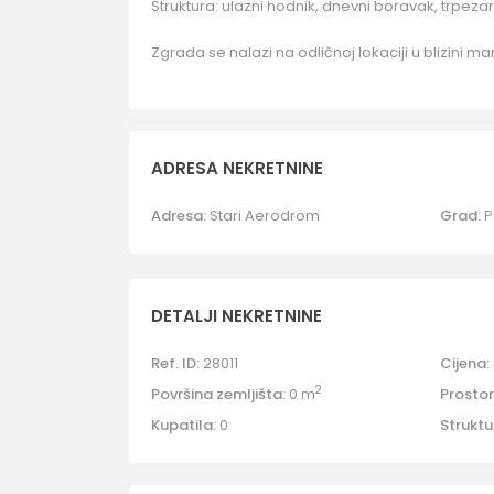
Struktura: ulazni hodnik, dnevni boravak, trpezar
Zgrada se nalazi na odličnoj lokaciji u blizini mar
ADRESA NEKRETNINE
Adresa:
Stari Aerodrom
Grad:
P
DETALJI NEKRETNINE
Ref. ID:
28011
Cijena:
2
Površina zemljišta:
0 m
Prostori
Kupatila:
0
Struktu