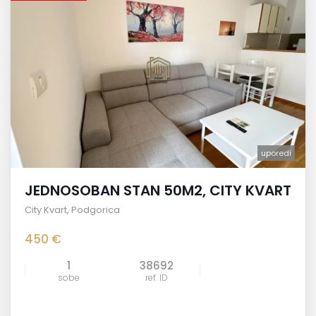
uporedi
JEDNOSOBAN STAN 50M2, CITY KVART
City Kvart
,
Podgorica
450 €
1
38692
sobe
ref. ID