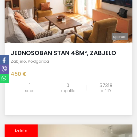
uporedi
JEDNOSOBAN STAN 48M², ZABJELO
Zabjelo
,
Podgorica
450 €
1
0
57318
sobe
kupatila
ref. ID
izdato