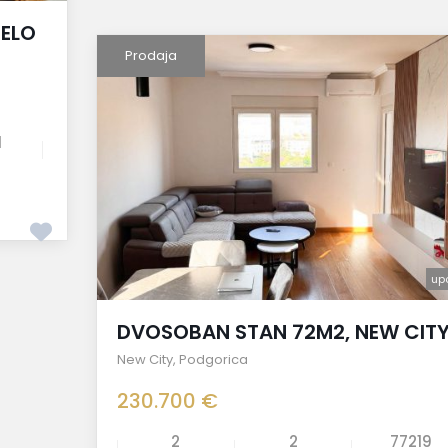
JELO
Prodaja
1
up
DVOSOBAN STAN 72M2, NEW CIT
New City
,
Podgorica
230.700 €
2
2
77219