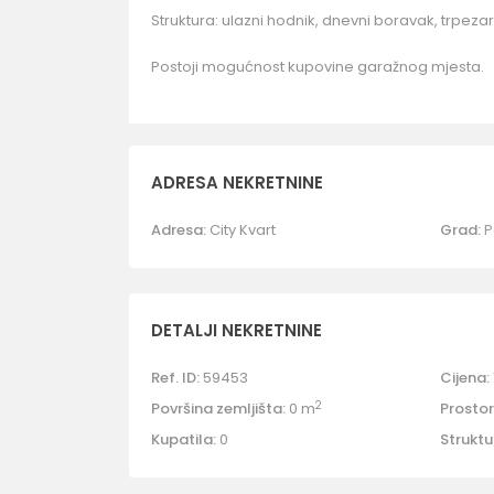
Struktura: ulazni hodnik, dnevni boravak, trpezari
Postoji mogućnost kupovine garažnog mjesta.
ADRESA NEKRETNINE
Adresa:
City Kvart
Grad:
P
DETALJI NEKRETNINE
Ref. ID:
59453
Cijena:
2
Površina zemljišta:
0 m
Prostori
Kupatila:
0
Struktu