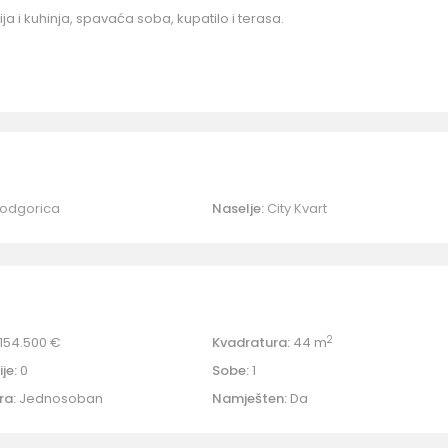
ja i kuhinja, spavaća soba, kupatilo i terasa.
odgorica
Naselje:
City Kvart
2
154.500 €
Kvadratura:
44 m
je:
0
Sobe:
1
ra:
Jednosoban
Namješten:
Da