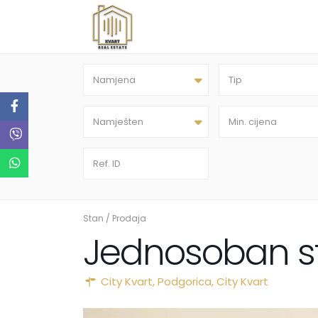
Namjena
Tip
Namješten
Stan
/
Prodaja
Jednosoban st
City Kvart,
Podgorica
,
City Kvart