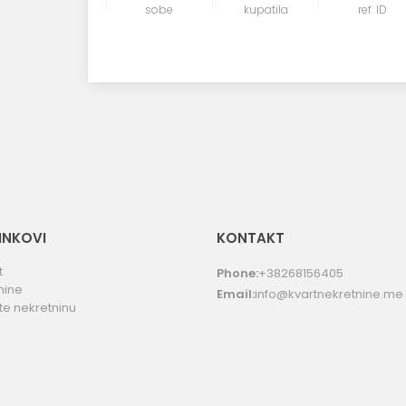
sobe
kupatila
ref. ID
LINKOVI
KONTAKT
t
Phone:
+38268156405
nine
Email:
info@kvartnekretnine.me
te nekretninu