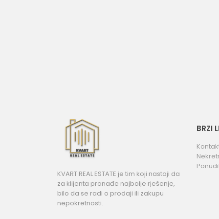
BRZI 
Kontak
Nekret
Ponudi
KVART REAL ESTATE je tim koji nastoji da
za klijenta pronađe najbolje rješenje,
bilo da se radi o prodaji ili zakupu
nepokretnosti.