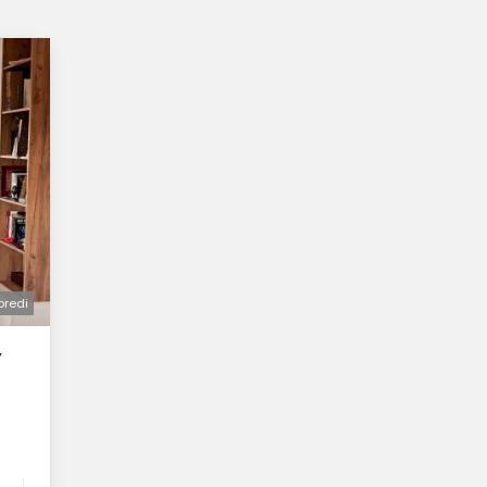
oredi
Y