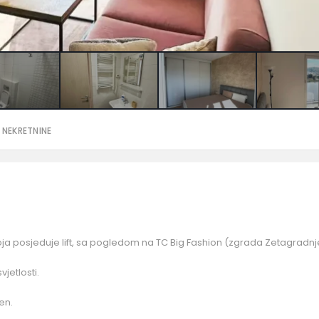
 NEKRETNINE
 koja posjeduje lift, sa pogledom na TC Big Fashion (zgrada Zetagradnj
jetlosti.
en.