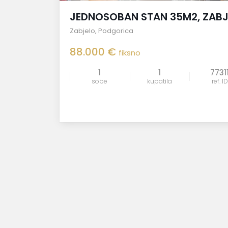
JEDNOSOBAN STAN 35M2, ZAB
Zabjelo
,
Podgorica
88.000 €
fiksno
1
1
7731
sobe
kupatila
ref. ID