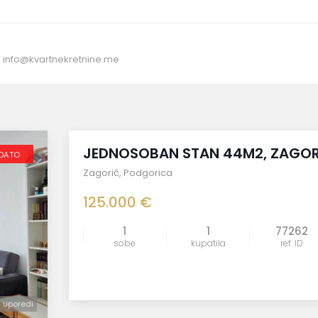
:
info@kvartnekretnine.me
Prodaja
JEDNOSOBAN STAN 44M2, ZAGOR
DATO
Zagorič
,
Podgorica
125.000 €
1
1
77262
sobe
kupatila
ref. ID
uporedi
uporedi