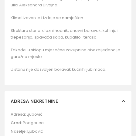
ulici Aleksandra Divajna.
Klimatizovan je i izdaje se namješten.
Struktura stana: ulazni hodnik, dnevni boravak, kuhinja i
trepezarija, spavaća soba, kupatilo i terasa.
Takođe. u sklopu mjesečne zakupnine obezbijeđeno je
garažno mjesto.
U stanu nije dozvoljen boravak kućnih ljubimaca.
ADRESA NEKRETNINE
Adresa:
Ljubović
Grad:
Podgorica
Naselje:
Ljubović