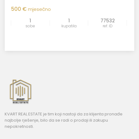
500 €
mjesečno
1
1
77532
sobe
kupatila
ref. ID
KVART REAL ESTATE je tim koji nastoji da za klijenta pronađe
najbolje rješenje, bilo da se radi o prodaji ili zakupu
nepokretnosti.