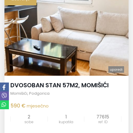
uporedi
DVOSOBAN STAN 57M2, MOMIŠIĆI
Momišići
,
Podgorica
590 €
mjesečno
2
1
77615
sobe
kupatila
ref. ID