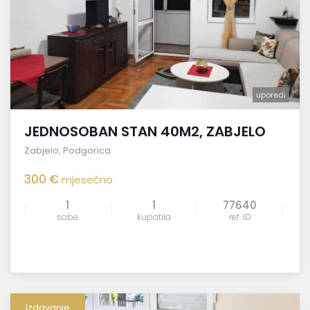
uporedi
JEDNOSOBAN STAN 40M2, ZABJELO
Zabjelo
,
Podgorica
300 €
mjesečno
1
1
77640
sobe
kupatila
ref. ID
Izdavanje