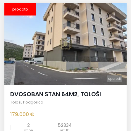
prodato
uporedi
DVOSOBAN STAN 64M2, TOLOŠI
Tološi
,
Podgorica
179.000 €
2
52334
sobe
ref. ID