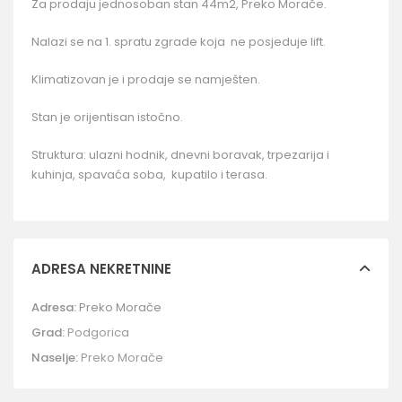
Za prodaju jednosoban stan 44m2, Preko Morače.
Nalazi se na 1. spratu zgrade koja ne posjeduje lift.
Klimatizovan je i prodaje se namješten.
Stan je orijentisan istočno.
Struktura: ulazni hodnik, dnevni boravak, trpezarija i
kuhinja, spavaća soba, kupatilo i terasa.
ADRESA NEKRETNINE
Adresa:
Preko Morače
Grad:
Podgorica
Naselje:
Preko Morače