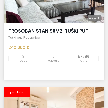
uporedi
TROSOBAN STAN 96M2, TUŠKI PUT
Tuški put
,
Podgorica
240.000 €
3
0
57296
sobe
kupatila
ref. ID
prodato