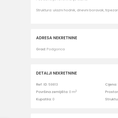
Struktura: ulazni hodnik, dnevni boravak, trpezari
ADRESA NEKRETNINE
Grad:
Podgorica
DETALJI NEKRETNINE
Ref. ID:
59813
Cijena:
2
Površina zemljišta:
0 m
Prostori
Kupatila:
0
Struktu