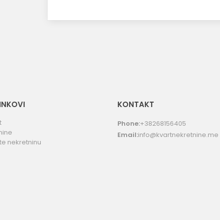
LINKOVI
KONTAKT
t
Phone:
+38268156405
nine
Email:
info@kvartnekretnine.me
te nekretninu