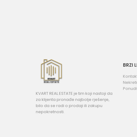
BRZI 
Kontak
Nekret
Ponudi
KVART REAL ESTATE je tim koji nastoji da
za klijenta pronađe najbolje rješenje,
bilo da se radi o prodaji ili zakupu
nepokretnosti.