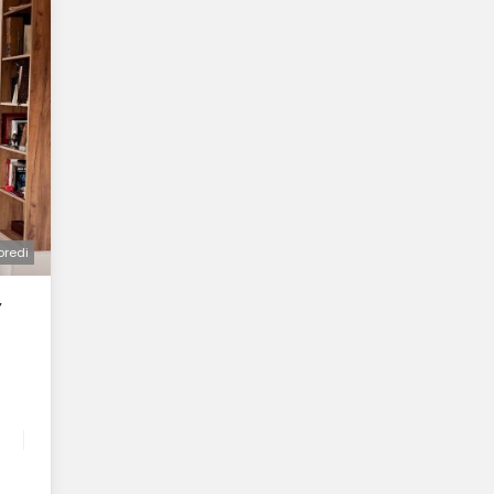
oredi
Y