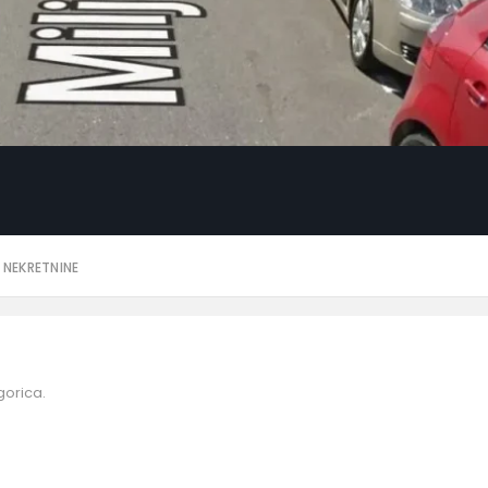
 NEKRETNINE
orica.