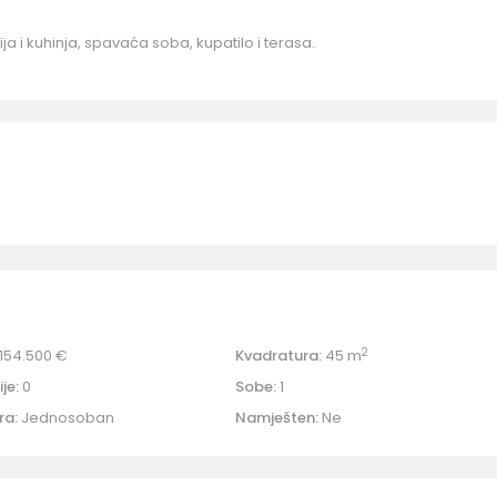
ja i kuhinja, spavaća soba, kupatilo i terasa.
2
154.500 €
Kvadratura:
45 m
je:
0
Sobe:
1
ra:
Jednosoban
Namješten:
Ne