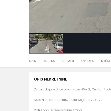
OPIS
ADRESA
DETALJI
OPREMA
SLIČNE
OPIS NEKRETNINE
Za prodaju jednosoban stan 45m2, Centar Podg
Nalazi se na 1. spratu, u ulici Miljana Vukova.
Potrebno je renoviranje stana.