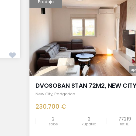
Prodaja
1
up
DVOSOBAN STAN 72M2, NEW CIT
New City
,
Podgorica
230.700 €
2
2
77219
sobe
kupatila
ref. ID