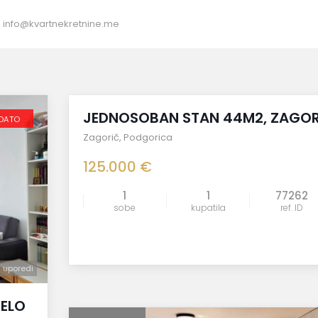
:
info@kvartnekretnine.me
Prodaja
JEDNOSOBAN STAN 44M2, ZAGOR
DATO
Zagorič
,
Podgorica
125.000 €
1
1
77262
sobe
kupatila
ref. ID
uporedi
uporedi
JELO