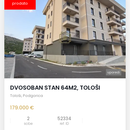
prodato
uporedi
DVOSOBAN STAN 64M2, TOLOŠI
Tološi
,
Podgorica
179.000 €
2
52334
sobe
ref. ID