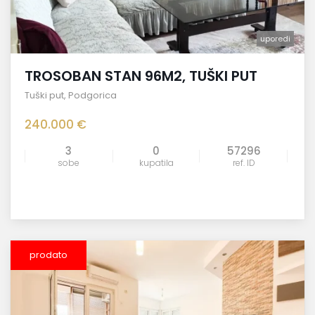
uporedi
TROSOBAN STAN 96M2, TUŠKI PUT
Tuški put
,
Podgorica
240.000 €
3
0
57296
sobe
kupatila
ref. ID
prodato