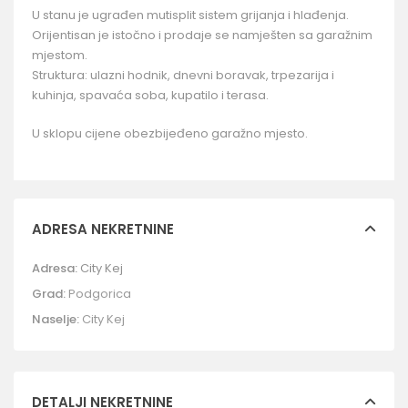
U stanu je ugrađen mutisplit sistem grijanja i hlađenja.
Orijentisan je istočno i prodaje se namješten sa garažnim
mjestom.
Struktura: ulazni hodnik, dnevni boravak, trpezarija i
kuhinja, spavaća soba, kupatilo i terasa.
U sklopu cijene obezbijeđeno garažno mjesto.
ADRESA NEKRETNINE
Adresa:
City Kej
Grad:
Podgorica
Naselje:
City Kej
DETALJI NEKRETNINE