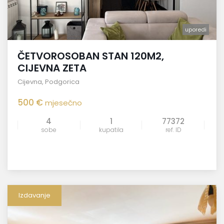
uporedi
ČETVOROSOBAN STAN 120M2,
CIJEVNA ZETA
Cijevna
,
Podgorica
500 €
mjesečno
4
1
77372
sobe
kupatila
ref. ID
Izdavanje