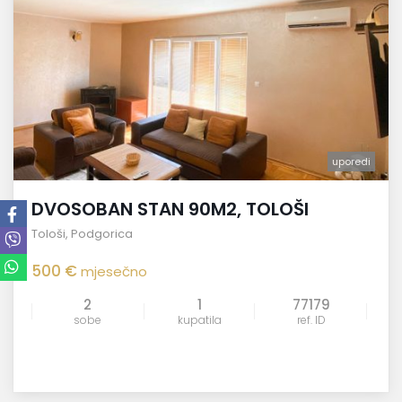
uporedi
DVOSOBAN STAN 90M2, TOLOŠI
Tološi
,
Podgorica
500 €
mjesečno
2
1
77179
sobe
kupatila
ref. ID