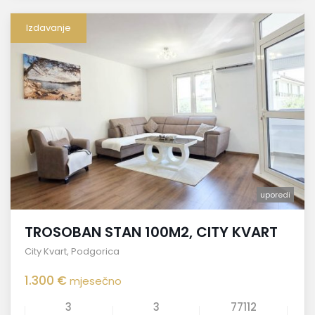
Izdavanje
uporedi
TROSOBAN STAN 100M2, CITY KVART
City Kvart
,
Podgorica
1.300 €
mjesečno
3
3
77112