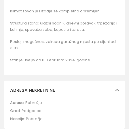
Klimatizovan je i izdaje se kompletno opremljen.
Struktura stana: ulazni hodnik, dnevni boravak, trpezarija i
kuhinja, spavaća soba, kupatilo i terasa.
Postoji mogućnost zakupa garažnog mjesta po cijeni od
30€.
Stan je useljiv od 01. Februara 2024. godine
ADRESA NEKRETNINE
Adresa:
Pobrežje
Grad:
Podgorica
Naselje:
Pobrežje