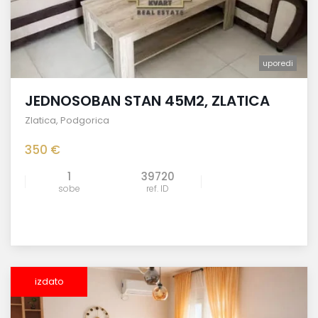
uporedi
JEDNOSOBAN STAN 45M2, ZLATICA
Zlatica
,
Podgorica
350 €
1
39720
sobe
ref. ID
izdato