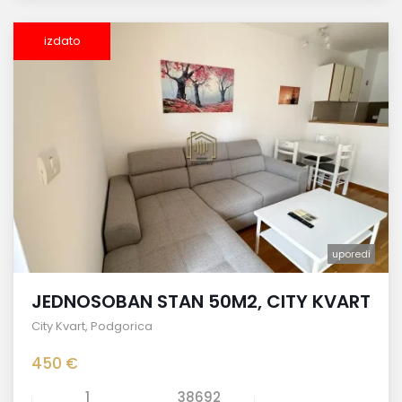
izdato
uporedi
JEDNOSOBAN STAN 50M2, CITY KVART
City Kvart
,
Podgorica
450 €
1
38692