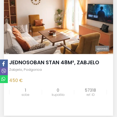
uporedi
JEDNOSOBAN STAN 48M², ZABJELO
Zabjelo
,
Podgorica
450 €
1
0
57318
sobe
kupatila
ref. ID