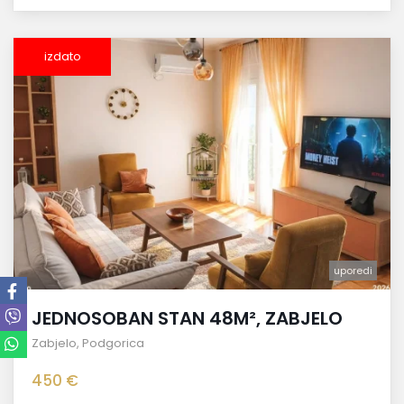
izdato
uporedi
JEDNOSOBAN STAN 48M², ZABJELO
Zabjelo
,
Podgorica
450 €