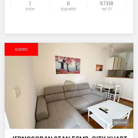
1
0
57318
sobe
kupatila
ref. ID
izdato
uporedi