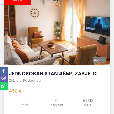
uporedi
JEDNOSOBAN STAN 48M², ZABJELO
Zabjelo
,
Podgorica
450 €
1
0
57318
sobe
kupatila
ref. ID