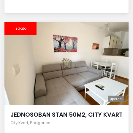
izdato
uporedi
JEDNOSOBAN STAN 50M2, CITY KVART
City Kvart
,
Podgorica