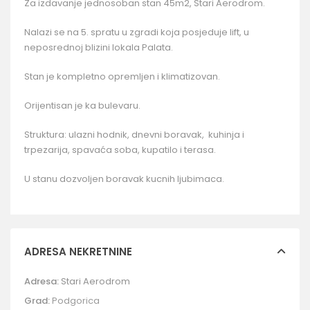
Za izdavanje jednosoban stan 45m2, Stari Aerodrom.
Nalazi se na 5. spratu u zgradi koja posjeduje lift, u
neposrednoj blizini lokala Palata.
Stan je kompletno opremljen i klimatizovan.
Orijentisan je ka bulevaru.
Struktura: ulazni hodnik, dnevni boravak, kuhinja i
trpezarija, spavaća soba, kupatilo i terasa.
U stanu dozvoljen boravak kucnih ljubimaca.
ADRESA NEKRETNINE
Adresa:
Stari Aerodrom
Grad:
Podgorica