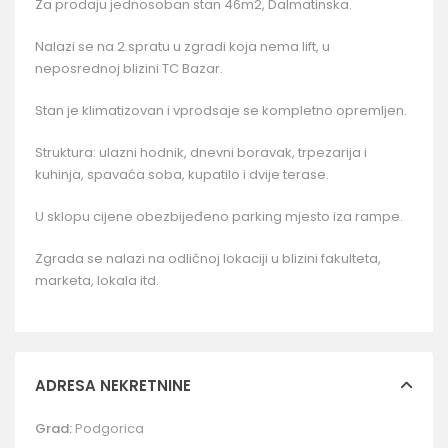
Za prodaju jednosoban stan 46m2, Dalmatinska.
Nalazi se na 2.spratu u zgradi koja nema lift, u
neposrednoj blizini TC Bazar.
Stan je klimatizovan i vprodsaje se kompletno opremljen.
Struktura: ulazni hodnik, dnevni boravak, trpezarija i
kuhinja, spavaća soba, kupatilo i dvije terase.
U sklopu cijene obezbijeđeno parking mjesto iza rampe.
Zgrada se nalazi na odličnoj lokaciji u blizini fakulteta,
marketa, lokala itd.
ADRESA NEKRETNINE
Grad:
Podgorica