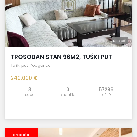
uporedi
TROSOBAN STAN 96M2, TUŠKI PUT
Tuški put
,
Podgorica
240.000 €
3
0
57296
sobe
kupatila
ref. ID
prodato