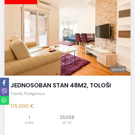
uporedi
JEDNOSOBAN STAN 48M2, TOLOŠI
Tološi
,
Podgorica
115.000 €
1
35098
sobe
ref. ID