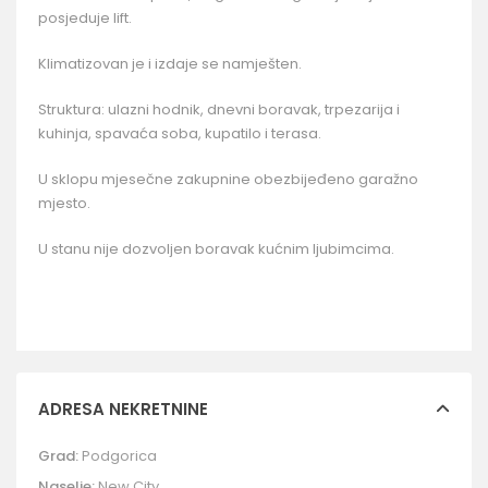
posjeduje lift.
Klimatizovan je i izdaje se namješten.
Struktura: ulazni hodnik, dnevni boravak, trpezarija i
kuhinja, spavaća soba, kupatilo i terasa.
U sklopu mjesečne zakupnine obezbijeđeno garažno
mjesto.
U stanu nije dozvoljen boravak kućnim ljubimcima.
ADRESA NEKRETNINE
Grad:
Podgorica
Naselje:
New City