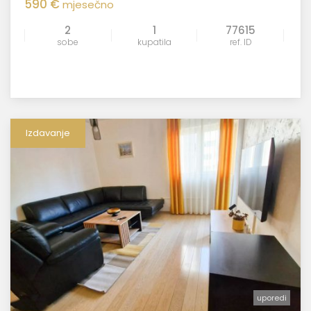
590 €
mjesečno
2
1
77615
sobe
kupatila
ref. ID
Izdavanje
uporedi