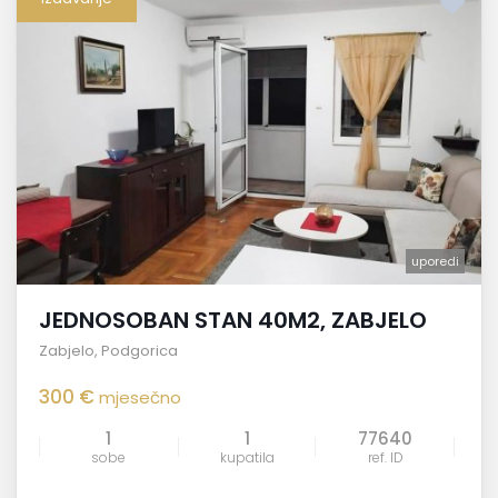
uporedi
JEDNOSOBAN STAN 40M2, ZABJELO
Zabjelo
,
Podgorica
300 €
mjesečno
1
1
77640
sobe
kupatila
ref. ID