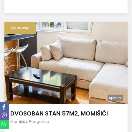
Izdavanje
uporedi
DVOSOBAN STAN 57M2, MOMIŠIĆI
Momišići
,
Podgorica