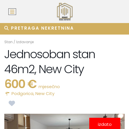
PRETRAGA NEKRETNINA
Stan
/
Izdavanje
Jednosoban stan
46m2, New City
600 €
mjesečno
Podgorica
,
New City
izdato