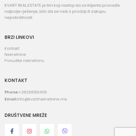
KVART REAL ESTATE je tim koji nastoji da za klijenta pronađe
najbolje rješenje, bilo da se radi o prodaji ili zakupu
nepokretnosti.
BRZI LINKOVI
Kontakt
Nekretnine
Ponudite nekretninu
KONTAKT
Phone:
+38268156405
Email:
info@kvartnekretnine.me
DRUŠTVENE MREŽE