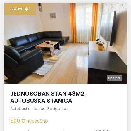
Izdavanje
uporedi
JEDNOSOBAN STAN 48M2,
AUTOBUSKA STANICA
Autobuska stanica
,
Podgorica
500 €
mjesečno