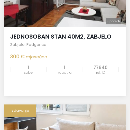
uporedi
JEDNOSOBAN STAN 40M2, ZABJELO
Zabjelo
,
Podgorica
300 €
mjesečno
1
1
77640
sobe
kupatila
ref. ID
Izdavanje