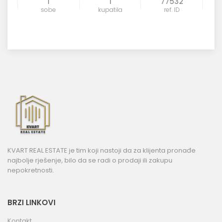
1
1
77532
sobe
kupatila
ref. ID
KVART REAL ESTATE je tim koji nastoji da za klijenta pronađe
najbolje rješenje, bilo da se radi o prodaji ili zakupu
nepokretnosti.
BRZI LINKOVI
Kontakt