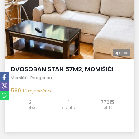
uporedi
DVOSOBAN STAN 57M2, MOMIŠIĆI
Momišići
,
Podgorica
590 €
mjesečno
2
1
77615
sobe
kupatila
ref. ID