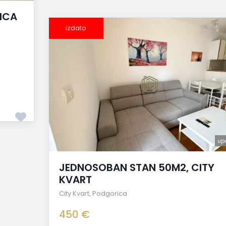
ICA
izdato
up
JEDNOSOBAN STAN 50M2, CITY
KVART
City Kvart
,
Podgorica
450 €