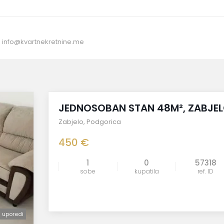
:
info@kvartnekretnine.me
izdato
JEDNOSOBAN STAN 48M², ZABJE
Zabjelo
,
Podgorica
450 €
1
0
57318
sobe
kupatila
ref. ID
uporedi
uporedi