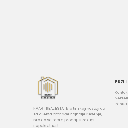
BRZI 
Kontak
Nekret
Ponudi
KVART REAL ESTATE je tim koji nastoji da
za klijenta pronađe najbolje rješenje,
bilo da se radi o prodaji ili zakupu
nepokretnosti.