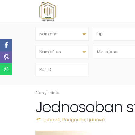
Namjena
Tip
Namješten
Stan
/
izdato
Jednosoban st
Ljubović,
Podgorica
,
Ljubović