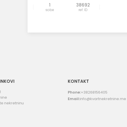
1
38692
sobe
ref. ID
LINKOVI
KONTAKT
t
Phone:
+38268156405
nine
Email:
info@kvartnekretnine.me
te nekretninu