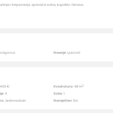
uhinja i trepezarija, spavaća soba, kupatilo i terasa.
.
odgorica
Naselje:
Ljubović
2
400 €
Kvadratura:
48 m
je:
0
Sobe:
1
ra:
Jednosoban
Namješten:
Da