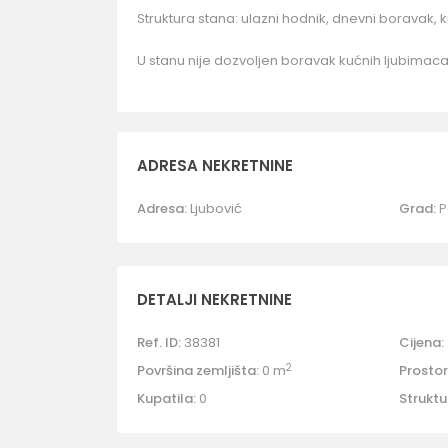
Struktura stana: ulazni hodnik, dnevni boravak, k
U stanu nije dozvoljen boravak kućnih ljubimaca
ADRESA NEKRETNINE
Adresa:
Ljubović
Grad:
P
DETALJI NEKRETNINE
Ref. ID:
38381
Cijena:
2
Površina zemljišta:
0 m
Prostori
Kupatila:
0
Struktu