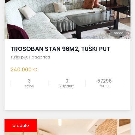
uporedi
TROSOBAN STAN 96M2, TUŠKI PUT
Tuški put
,
Podgorica
240.000 €
3
0
57296
sobe
kupatila
ref. ID
prodato