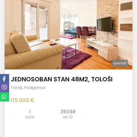
uporedi
JEDNOSOBAN STAN 48M2, TOLOŠI
Tološi
,
Podgorica
115.000 €
1
35098
sobe
ref. ID