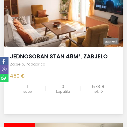
uporedi
JEDNOSOBAN STAN 48M², ZABJELO
Zabjelo
,
Podgorica
450 €
1
0
57318
sobe
kupatila
ref. ID