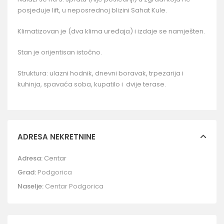
posjeduje lift, u neposrednoj blizini Sahat Kule.
Klimatizovan je (dva klima uređaja) i izdaje se namješten.
Stan je orijentisan istočno.
Struktura: ulazni hodnik, dnevni boravak, trpezarija i
kuhinja, spavaća soba, kupatilo i dvije terase.
ADRESA NEKRETNINE
Adresa:
Centar
Grad:
Podgorica
Naselje:
Centar Podgorica