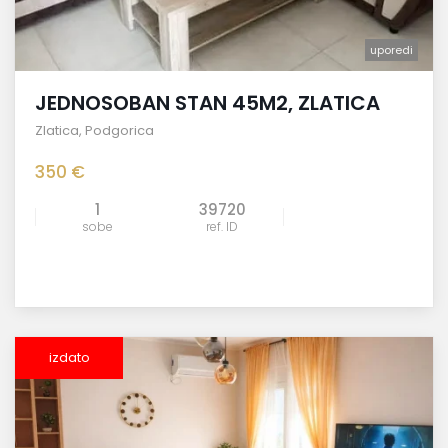
uporedi
JEDNOSOBAN STAN 45M2, ZLATICA
Zlatica
,
Podgorica
350 €
1
39720
sobe
ref. ID
izdato