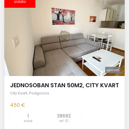
izdato
uporedi
JEDNOSOBAN STAN 50M2, CITY KVART
City Kvart
,
Podgorica
450 €
1
38692
sobe
ref. ID