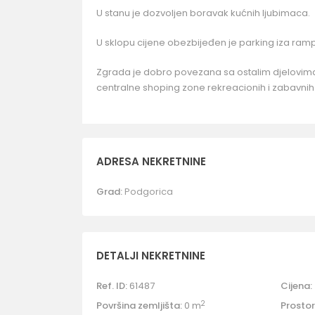
U stanu je dozvoljen boravak kućnih ljubimaca.
U sklopu cijene obezbijeđen je parking iza ram
Zgrada je dobro povezana sa ostalim djelovima 
centralne shoping zone rekreacionih i zabavnih sadr
ADRESA NEKRETNINE
Grad:
Podgorica
DETALJI NEKRETNINE
Ref. ID:
61487
Cijena:
2
Površina zemljišta:
0 m
Prostori