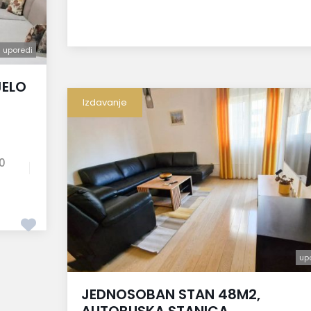
uporedi
uporedi
JELO
Izdavanje
0
up
JEDNOSOBAN STAN 48M2,