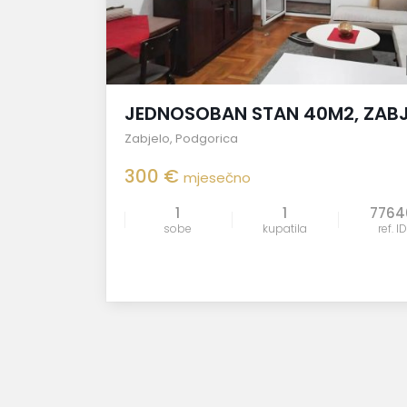
JEDNOSOBAN STAN 40M2, ZAB
Zabjelo
,
Podgorica
300 €
mjesečno
1
1
7764
sobe
kupatila
ref. ID