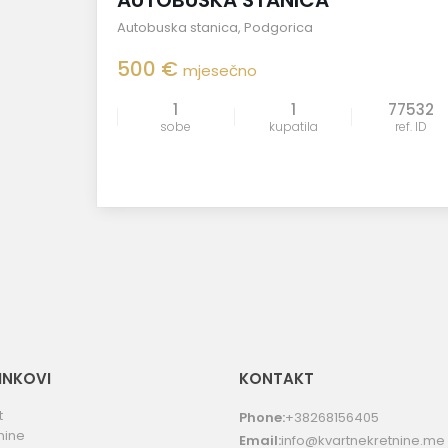
AUTOBUSKA STANICA
Autobuska stanica
,
Podgorica
500 €
mjesečno
1
1
77532
sobe
kupatila
ref. ID
LINKOVI
KONTAKT
t
Phone:
+38268156405
nine
Email:
info@kvartnekretnine.me