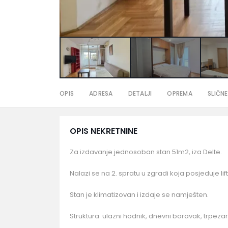
OPIS
ADRESA
DETALJI
OPREMA
SLIČNE
OPIS NEKRETNINE
Za izdavanje jednosoban stan 51m2, iza Delte.
Nalazi se na 2. spratu u zgradi koja posjeduje lif
Stan je klimatizovan i izdaje se namješten.
Struktura: ulazni hodnik, dnevni boravak, trpezari