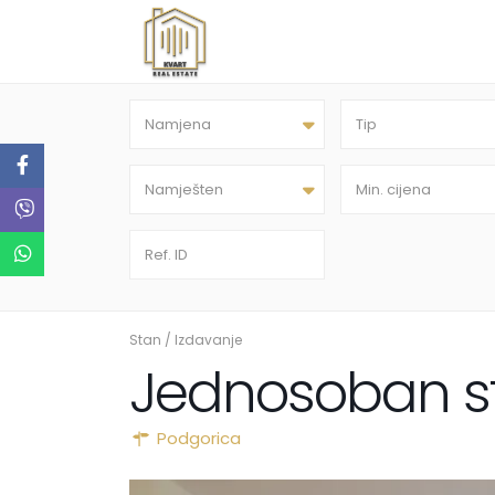
Namjena
Tip
Namješten
Stan
/
Izdavanje
Jednosoban st
Podgorica