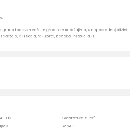
pe.
grada i sa svim važnim gradskim sadržajima, u neposrednoj blizini
žaja, ali i škola, fakulteta, banaka, institucija i sl.
2
400 €
Kvadratura:
51 m
je:
0
Sobe:
1