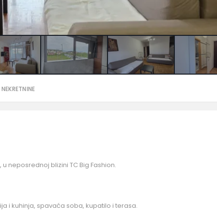
 NEKRETNINE
t, u neposrednoj blizini TC Big Fashion.
ja i kuhinja, spavaća soba, kupatilo i terasa.