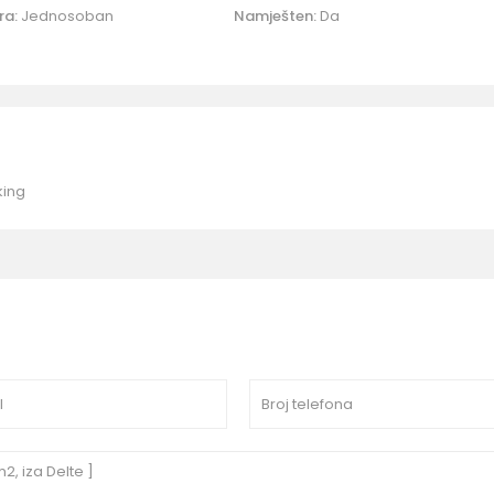
ra:
Jednosoban
Namješten:
Da
king