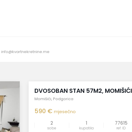
:
info@kvartnekretnine.me
Izdavanje
DVOSOBAN STAN 57M2, MOMIŠIĆI
Momišići
,
Podgorica
590 €
mjesečno
2
1
77615
sobe
kupatila
ref. ID