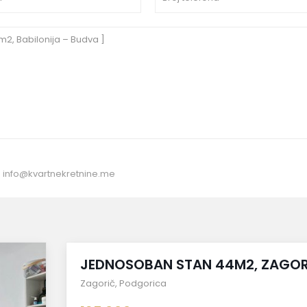
:
info@kvartnekretnine.me
Prodaja
JEDNOSOBAN STAN 44M2, ZAGOR
Zagorič
,
Podgorica