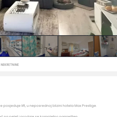
 NEKRETNINE
e posjeduje lift, u neposrednoj blizini hotela Max Prestige.
peć na pelet i prodaje se kompletno namješten.