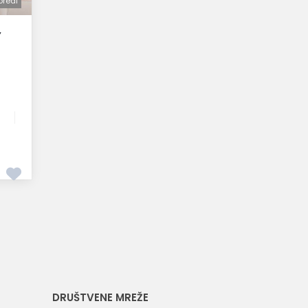
oredi
Y
DRUŠTVENE MREŽE