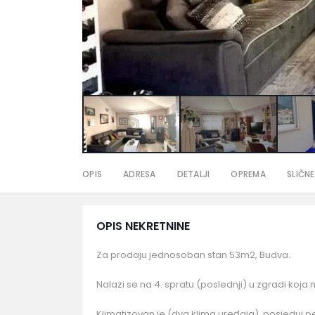
OPIS
ADRESA
DETALJI
OPREMA
SLIČNE
OPIS NEKRETNINE
Za prodaju jednosoban stan 53m2, Budva.
Nalazi se na 4. spratu (poslednji) u zgradi koja n
Klimatizovan je (dva klima uređaja), posjeduj 