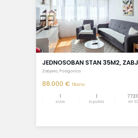
JEDNOSOBAN STAN 35M2, ZAB
Zabjelo
,
Podgorica
88.000 €
fiksno
1
1
7731
sobe
kupatila
ref. ID