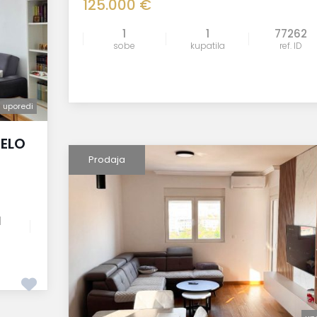
125.000 €
1
1
77262
sobe
kupatila
ref. ID
uporedi
uporedi
JELO
Prodaja
1