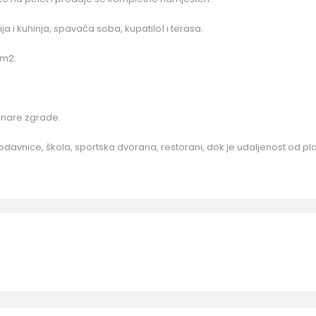
ja i kuhinja, spavaća soba, kupatilo1 i terasa.
1m2.
anare zgrade.
davnice, škola, sportska dvorana, restorani, dok je udaljenost od pl