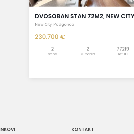
up
DVOSOBAN STAN 72M2, NEW CIT
New City
,
Podgorica
230.700 €
2
2
77219
sobe
kupatila
ref. ID
LINKOVI
KONTAKT