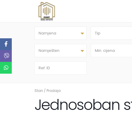
Namjena
Tip
Namješten
Stan
/
Prodaja
Jednosoban st