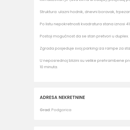
Struktura: ulazni hodnik, dnevni boravak, trpezari
Po listu nepokretnosti kvadratura stana iznosi 4
Postoji mogućnost da se stan pretvori u duplex.
Zgrada posjeduje svoj parking iza rampe za st
U neposrednoj blizini su velike prehrambene pro
10 minuta.
ADRESA NEKRETNINE
Grad:
Podgorica